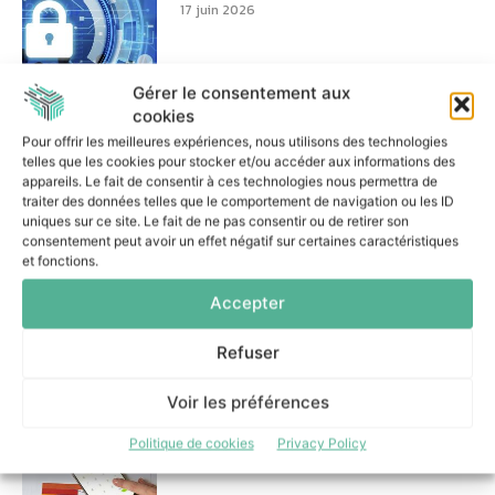
17 juin 2026
Gérer le consentement aux
cookies
Pour offrir les meilleures expériences, nous utilisons des technologies
telles que les cookies pour stocker et/ou accéder aux informations des
Serious games et campagnes
appareils. Le fait de consentir à ces technologies nous permettra de
ciblées : la stratégie cyber de
la Ville de Lille
traiter des données telles que le comportement de navigation ou les ID
uniques sur ce site. Le fait de ne pas consentir ou de retirer son
16 juin 2026
consentement peut avoir un effet négatif sur certaines caractéristiques
et fonctions.
Accepter
Refuser
PKO Leasing réduit les tâches
Voir les préférences
manuelles et renforce sa
gouvernance grâce à Camunda
Politique de cookies
Privacy Policy
11 juin 2026