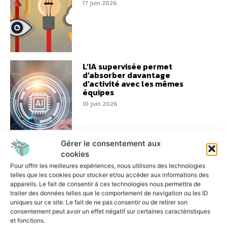
17 juin 2026
L’IA supervisée permet
d’absorber davantage
d’activité avec les mêmes
équipes
10 juin 2026
Gérer le consentement aux
cookies
Performance logistique :
Pour offrir les meilleures expériences, nous utilisons des technologies
Colibri s’engage aux côtés de
telles que les cookies pour stocker et/ou accéder aux informations des
Bretagne Supply Chain
appareils. Le fait de consentir à ces technologies nous permettra de
traiter des données telles que le comportement de navigation ou les ID
8 juin 2026
uniques sur ce site. Le fait de ne pas consentir ou de retirer son
consentement peut avoir un effet négatif sur certaines caractéristiques
et fonctions.