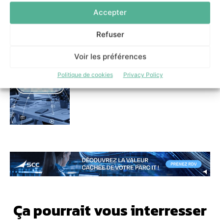
Accepter
Refuser
Impossible Cloud ouvre un
datacenter français pour les
entreprises sensibles à la
Voir les préférences
localisation des données
Politique de cookies
Privacy Policy
13 mai 2026
Ça pourrait vous interresser