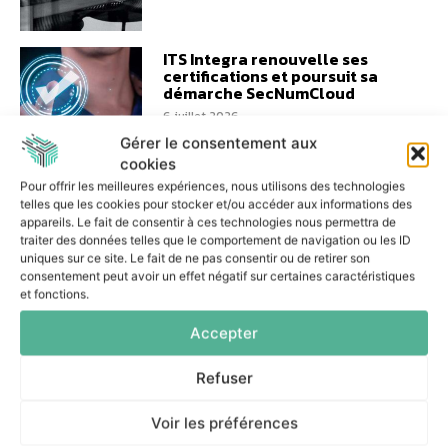
ITS Integra renouvelle ses
certifications et poursuit sa
démarche SecNumCloud
6 juillet 2026
Gérer le consentement aux
cookies
Pour offrir les meilleures expériences, nous utilisons des technologies
telles que les cookies pour stocker et/ou accéder aux informations des
appareils. Le fait de consentir à ces technologies nous permettra de
traiter des données telles que le comportement de navigation ou les ID
Former autrement à la
uniques sur ce site. Le fait de ne pas consentir ou de retirer son
cybersécurité grâce à un
consentement peut avoir un effet négatif sur certaines caractéristiques
parcours ancré dans
et fonctions.
l’actualité
Accepter
29 juin 2026
Refuser
Voir les préférences