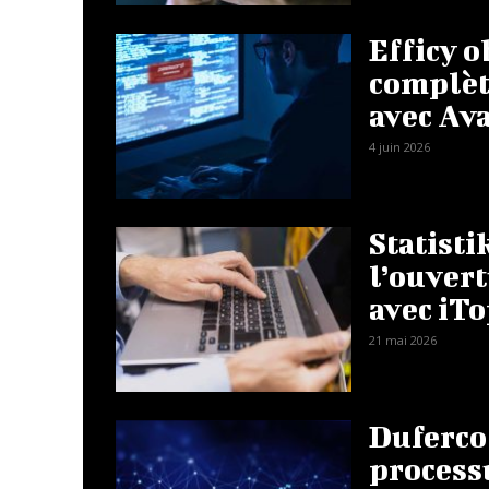
Efficy o
complète
avec Av
4 juin 2026
Statist
l’ouvert
avec iT
21 mai 2026
Duferco 
processu