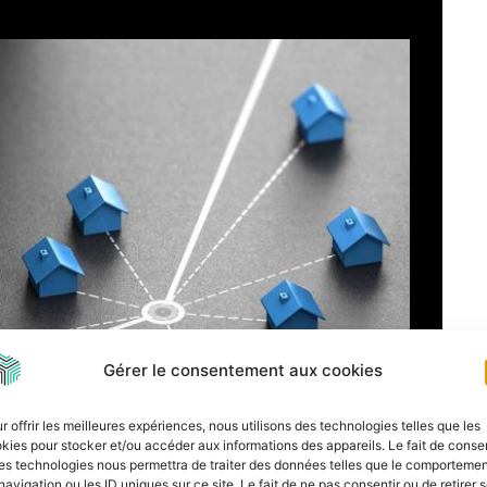
Gérer le consentement aux cookies
r offrir les meilleures expériences, nous utilisons des technologies telles que les
kies pour stocker et/ou accéder aux informations des appareils. Le fait de consen
a permis à Peugeot
es technologies nous permettra de traiter des données telles que le comporteme
navigation ou les ID uniques sur ce site. Le fait de ne pas consentir ou de retirer 