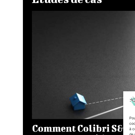
Pou
coo
Comment Colibri S&OP 
à c
de 