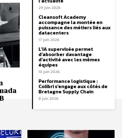
l’actualité
29 juin 2026
Cleansoft Academy
accompagne la montée en
puissance des métiers liés aux
datacenters
17 juin 2026
L’IA supervisée permet
d’absorber davantage
d’activité avec les mêmes
équipes
10 juin 2026
Performance logistique :
n
Colibri s’engage aux côtés de
anada
Bretagne Supply Chain
AB
8 juin 2026