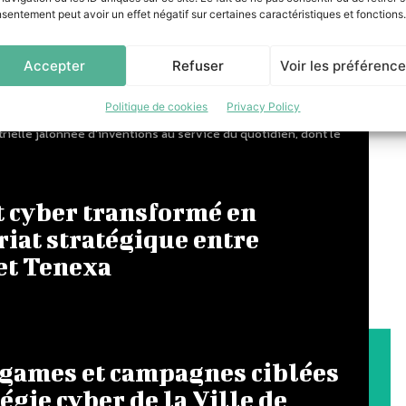
 gestion des
sentement peut avoir un effet négatif sur certaines caractéristiques et fonctions.
Accepter
Refuser
Voir les préférenc
 son projet de modernisation de ses opérations de
Politique de cookies
Privacy Policy
au début du 19ème avec un moulin traditionnel transformé
trielle jalonnée d’inventions au service du quotidien, dont le
t cyber transformé en
iat stratégique entre
et Tenexa
 games et campagnes ciblées
tégie cyber de la Ville de