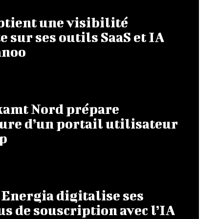
btient une visibilité
 sur ses outils SaaS et IA
anoo
ikamt Nord prépare
ure d’un portail utilisateur
op
Energia digitalise ses
s de souscription avec l’IA