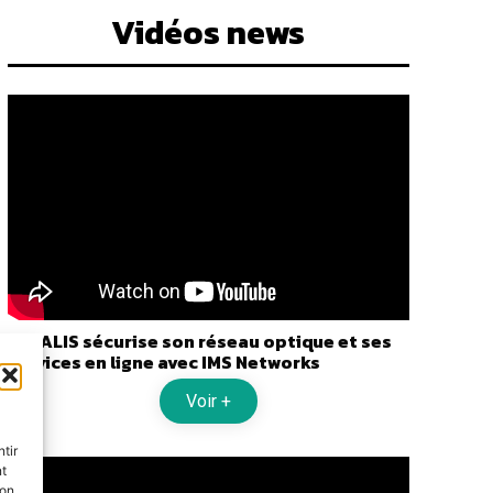
Vidéos news
GIGALIS sécurise son réseau optique et ses
services en ligne avec IMS Networks
Voir +
tir
nt
son