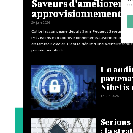
Saveurs d’améliorer sa
con
approvisionnements
29 juin 2026
Colibri accompagne depuis 3 ans Peugeot Saveurs dans
Prévisions et d’approvisionnements.L’aventure débute 
en laminoir d’acier. C’est le début d’une aventure indus
premier moulin à...
Un audi
partenar
Nibelis 
17 juin 2026
Serious
: la stra