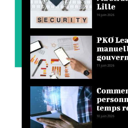
Lille
16 juin 2026
PKO Leas
manuelle
gouvern
11 juin 2026
Comment
personna
temps r
10 juin 2026