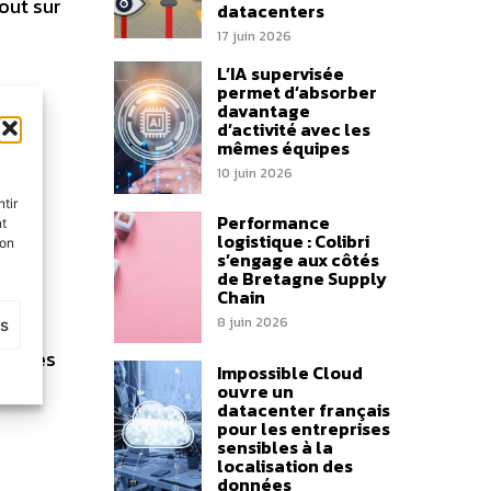
out sur
datacenters
17 juin 2026
L’IA supervisée
permet d’absorber
davantage
d’activité avec les
mêmes équipes
ers.
10 juin 2026
et
tir
Performance
nt
logistique : Colibri
son
s’engage aux côtés
s de
de Bretagne Supply
Chain
8 juin 2026
es
données
Impossible Cloud
ouvre un
datacenter français
pour les entreprises
sensibles à la
localisation des
données