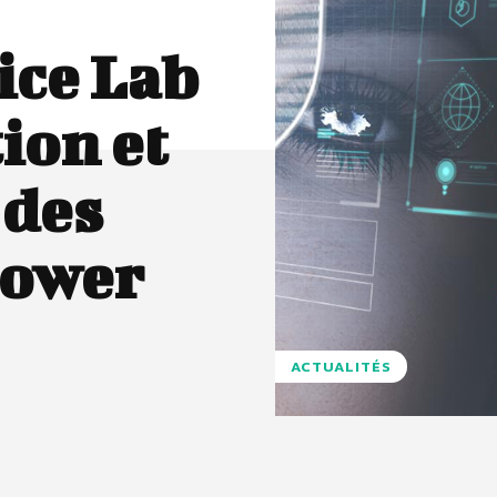
ice Lab
ion et
 des
Power
ACTUALITÉS