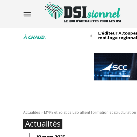
L’éditeur Altosp
À CHAUD :
maillage régiona
Actualités
MYPE et Solstice Lab allient formation et structuratio
Actualités
10 mars 2025