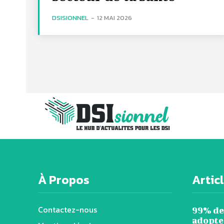
DSISIONNEL
-
12 MAI 2026
À Propos
Artic
Contactez-nous
99% de
adopten