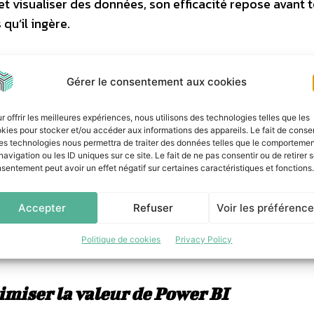
 visualiser des données, son efficacité repose avant t
qu’il ingère.
ieurs volets essentiels :
Gérer le consentement aux cookies
rdisation des données issues des différents outils méti
r offrir les meilleures expériences, nous utilisons des technologies telles que les
idation des données pour assurer des analyses fiables 
kies pour stocker et/ou accéder aux informations des appareils. Le fait de consen
es technologies nous permettra de traiter des données telles que le comporteme
navigation ou les ID uniques sur ce site. Le fait de ne pas consentir ou de retirer 
réation de reportings adaptés aux besoins spécifique
sentement peut avoir un effet négatif sur certaines caractéristiques et fonctions.
Accepter
Refuser
Voir les préférenc
nt exploiter Power BI à son plein potentiel, avec des 
Politique de cookies
Privacy Policy
 de décision et l’optimisation des performances.
miser la valeur de Power BI