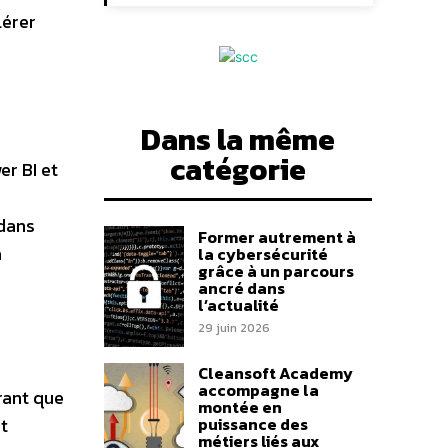
lérer
Dans la même
catégorie
er BI et
 dans
Former autrement à
a
la cybersécurité
grâce à un parcours
ancré dans
l’actualité
29 juin 2026
Cleansoft Academy
accompagne la
rant que
montée en
t
puissance des
métiers liés aux