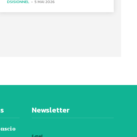
DSISIONNEL
-
5 MAI 2026
es
Newsletter
onscio
E-mail