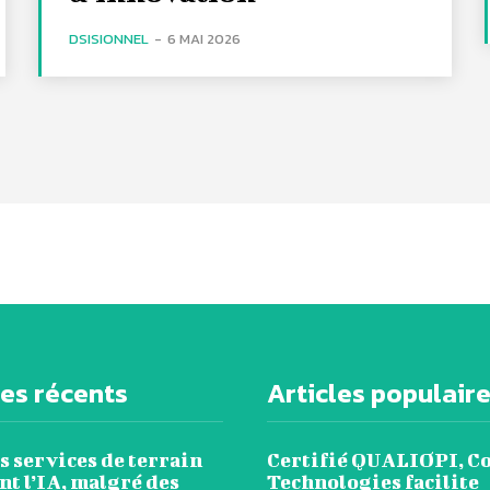
DSISIONNEL
-
6 MAI 2026
les récents
Articles populair
s services de terrain
Certifié QUALIOPI, C
t l’IA, malgré des
Technologies facilite