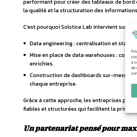
performant pour créer des tableaux de bord et
la qualité et la structuration des informations 
C’est pourquoi Solstice Lab intervient sur plus
Data engineering : centralisation et standa
Pou
Mise en place de data warehouses : consol
coo
enrichies.
à c
de 
Construction de dashboards sur-mesure : c
con
chaque entreprise.
Grâce à cette approche, les entreprises peuve
fiables et structurées qui facilitent la prise
Un partenariat pensé pour maxi