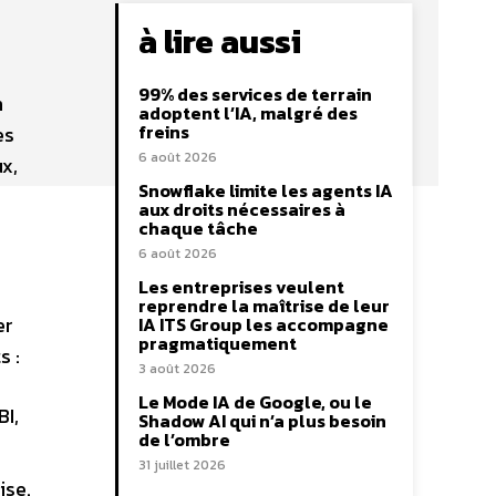
à lire aussi
99% des services de terrain
n
adoptent l’IA, malgré des
freins
es
6 août 2026
x,
Snowflake limite les agents IA
aux droits nécessaires à
chaque tâche
6 août 2026
Les entreprises veulent
reprendre la maîtrise de leur
er
IA ITS Group les accompagne
pragmatiquement
s :
3 août 2026
Le Mode IA de Google, ou le
BI,
Shadow AI qui n’a plus besoin
de l’ombre
31 juillet 2026
ise.