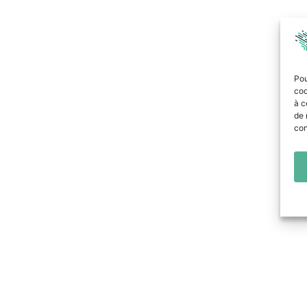
Pou
coo
à c
de 
con