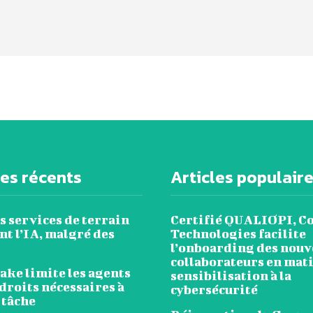
les récents
Articles populair
s services de terrain
Certifié QUALIOPI, C
t l’IA, malgré des
Technologies facilite
l’onboarding des nou
collaborateurs en mat
ake limite les agents
sensibilisation à la
droits nécessaires à
cybersécurité
 tâche