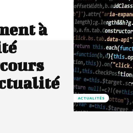
ment à
ité
rcours
ctualité
ACTUALITÉS