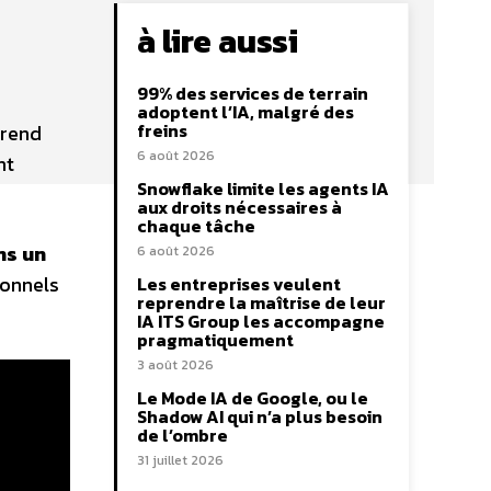
à lire aussi
99% des services de terrain
adoptent l’IA, malgré des
freins
 rend
6 août 2026
nt
Snowflake limite les agents IA
aux droits nécessaires à
chaque tâche
ns un
6 août 2026
ionnels
Les entreprises veulent
reprendre la maîtrise de leur
IA ITS Group les accompagne
pragmatiquement
3 août 2026
Le Mode IA de Google, ou le
Shadow AI qui n’a plus besoin
de l’ombre
31 juillet 2026