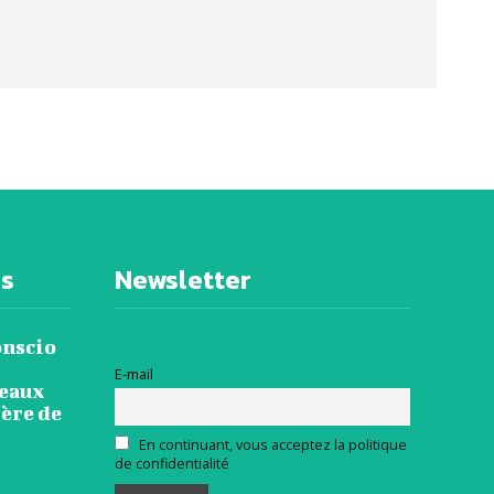
es
Newsletter
onscio
E-mail
veaux
ière de
En continuant, vous acceptez la politique
de confidentialité