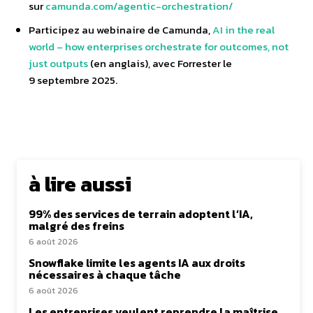
sur
camunda.com/agentic-orchestration/
Participez au webinaire de Camunda,
AI in the real
world – how enterprises orchestrate for outcomes, not
just outputs
(en anglais), avec Forrester le
9 septembre 2025.
à lire aussi
99% des services de terrain adoptent l’IA,
malgré des freins
6 août 2026
Snowflake limite les agents IA aux droits
nécessaires à chaque tâche
6 août 2026
Les entreprises veulent reprendre la maîtrise