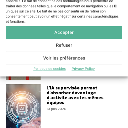
appareils. Le fait de consentir à ces technologies nous permettra de
traiter des données telles que le comportement de navigation ou les ID
uniques sur ce site. Le fait de ne pas consentir ou de retirer son
consentement peut avoir un effet négatif sur certaines caractéristiques
et fonctions.
Cleansoft Academy
Accepter
accompagne la montée en
puissance des métiers liés aux
datacenters
Refuser
17 juin 2026
Voir les préférences
Politique de cookies
Privacy Policy
L’IA supervisée permet
d’absorber davantage
d’activité avec les mêmes
équipes
10 juin 2026