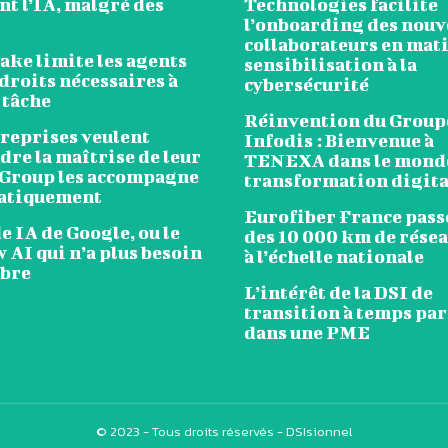
t l’IA, malgré des
Technologies facilite
l’onboarding des nou
collaborateurs en mat
ake limite les agents
sensibilisation à la
droits nécessaires à
cybersécurité
 tâche
Réinvention du Group
treprises veulent
Infodis : Bienvenue à
re la maîtrise de leur
TENEXA dans le monde
 Group les accompagne
transformation digita
atiquement
Eurofiber France passe
 IA de Google, ou le
des 10 000 km de résea
 AI qui n’a plus besoin
à l’échelle nationale
mbre
L’intérêt de la DSI de
transition à temps pa
dans une PME
© 2023 - Tous droits réservés - DSIsionnel