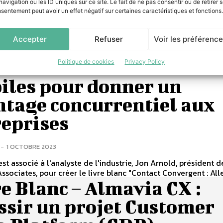
navigation ou les ID uniques sur ce site. Le fait de ne pas consentir ou de retirer 
-
29 MARS 2024
sentement peut avoir un effet négatif sur certaines caractéristiques et fonctions.
ware, nous tenons à informer pleinement nos clients sur les 
 de leur ERP SAP. Bien que SAP ait annoncé que...
Accepter
Refuser
Voir les préférenc
TACT CONVERGENT – Al
delà des services UCAAS
Politique de cookies
Privacy Policy
iles pour donner un
ntage concurrentiel aux
reprises
-
1 OCTOBRE 2023
est associé à l'analyste de l'industrie, Jon Arnold, président 
ssociates, pour créer le livre blanc "Contact Convergent : Allez
e Blanc – Almavia CX :
ssir un projet Customer