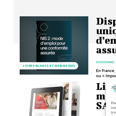
Dis
uniq
d’e
ass
DSISIONNEL
LIVRES BLANCS ET WEBINAIRES
En France, 
ou « Impor
Livr
mai
SAP
Pou
coo
à c