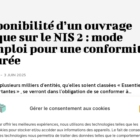
ponibilité d’un ouvrage
ue sur le NIS 2 : mode
mploi pour une conformi
urée
-
3 JUIN 2025
plusieurs milliers d’entités, qu’elles soient classées « Essentie
tantes » , se verront dans l’obligation de se conformer à...
e Blanc : Fin de la
Gérer le consentement aux cookies
ntenance standard pour
 ECC et SAP S/4HANA
r offrir les meilleures expériences, nous utilisons des technologies telles que les
kies pour stocker et/ou accéder aux informations des appareils. Le fait de consen
es technologies nous permettra de traiter des données telles que le comporteme