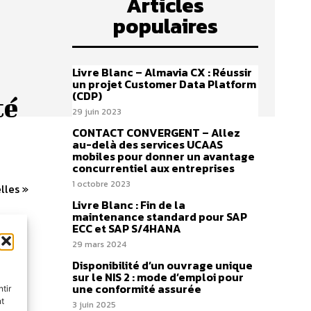
Articles
populaires
Livre Blanc – Almavia CX : Réussir
un projet Customer Data Platform
(CDP)
té
29 juin 2023
CONTACT CONVERGENT – Allez
au-delà des services UCAAS
mobiles pour donner un avantage
concurrentiel aux entreprises
1 octobre 2023
lles »
Livre Blanc : Fin de la
maintenance standard pour SAP
ECC et SAP S/4HANA
29 mars 2024
Disponibilité d’un ouvrage unique
sur le NIS 2 : mode d’emploi pour
une conformité assurée
tir
nt
3 juin 2025