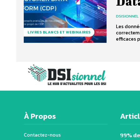
Dat
DSISIONNEL
Les donnée
correcteme
LIVRES BLANCS ET WEBINAIRES
efficaces 
À Propos
Artic
Contactez-nous
99% de