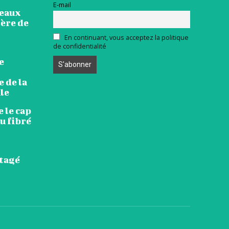
E-mail
veaux
ière de
En continuant, vous acceptez la politique
de confidentialité
e
 de la
le
 le cap
u fibré
rtagé