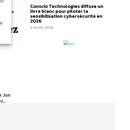
son
Conscio Technologies diffuse un
livre blanc pour piloter la
options
sensibilisation cybersécurité en
2026
es
lez
4 février 2026
de Jon
...