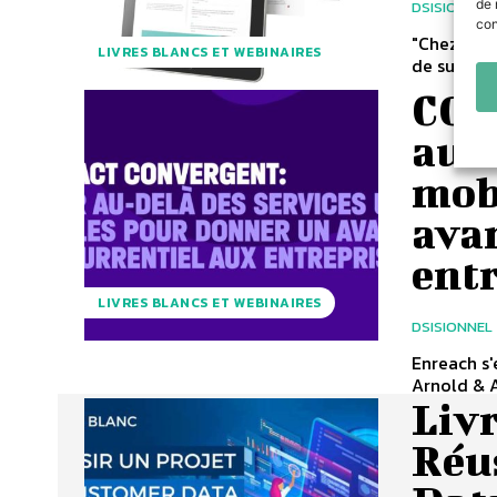
de 
DSISIONNEL
con
"Chez dela
LIVRES BLANCS ET WEBINAIRES
de support
CON
au-
mob
ava
ent
LIVRES BLANCS ET WEBINAIRES
DSISIONNEL
Enreach s'
Arnold & A
Livr
Réu