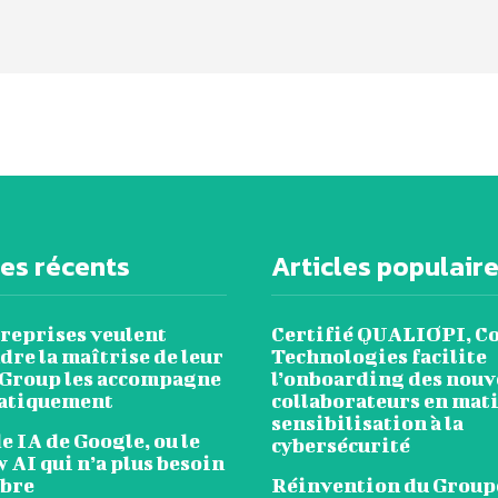
les récents
Articles populair
treprises veulent
Certifié QUALIOPI, C
re la maîtrise de leur
Technologies facilite
 Group les accompagne
l’onboarding des nou
atiquement
collaborateurs en mat
sensibilisation à la
 IA de Google, ou le
cybersécurité
 AI qui n’a plus besoin
mbre
Réinvention du Group