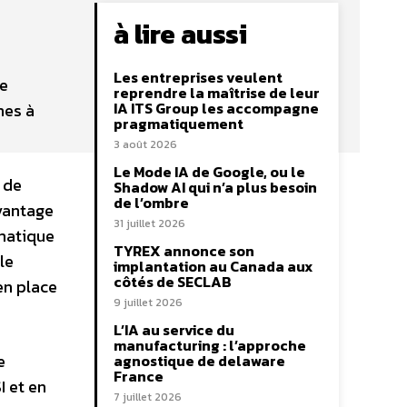
à lire aussi
Les entreprises veulent
se
reprendre la maîtrise de leur
IA ITS Group les accompagne
nes à
pragmatiquement
3 août 2026
Le Mode IA de Google, ou le
s de
Shadow AI qui n’a plus besoin
de l’ombre
vantage
31 juillet 2026
omatique
TYREX annonce son
le
implantation au Canada aux
côtés de SECLAB
en place
9 juillet 2026
L’IA au service du
manufacturing : l’approche
e
agnostique de delaware
France
I et en
7 juillet 2026