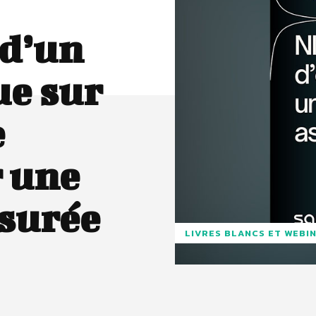
 d’un
ue sur
e
 une
surée
LIVRES BLANCS ET WEBI