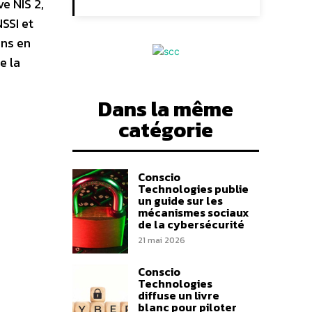
e NIS 2,
SSI et
ons en
e la
Dans la même
catégorie
Conscio
Technologies publie
un guide sur les
mécanismes sociaux
de la cybersécurité
21 mai 2026
Conscio
Technologies
diffuse un livre
blanc pour piloter