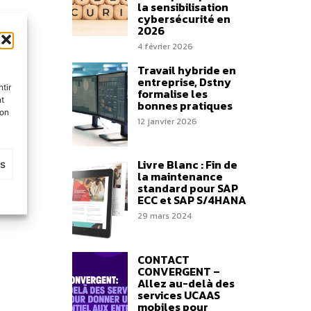
la sensibilisation
cybersécurité en
2026
4 février 2026
Travail hybride en
entreprise, Dstny
tir
formalise les
nt
bonnes pratiques
son
12 janvier 2026
Livre Blanc : Fin de
es
la maintenance
standard pour SAP
ECC et SAP S/4HANA
29 mars 2024
CONTACT
CONVERGENT –
Allez au-delà des
services UCAAS
mobiles pour