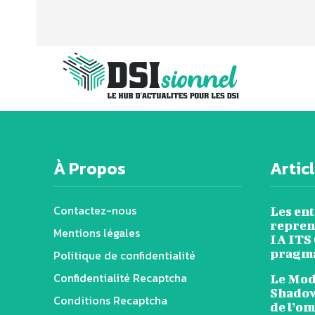
À Propos
Artic
Contactez-nous
Les en
reprend
Mentions légales
IA ITS
pragm
Politique de confidentialité
Confidentialité Recaptcha
Le Mode
Shadow
Conditions Recaptcha
de l’o