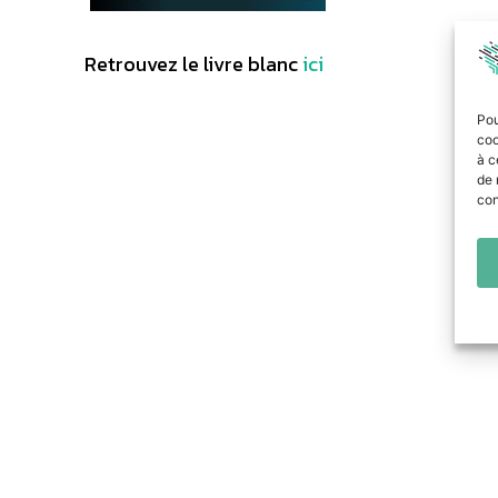
Retrouvez le livre blanc
ici
Pou
coo
à c
de 
con