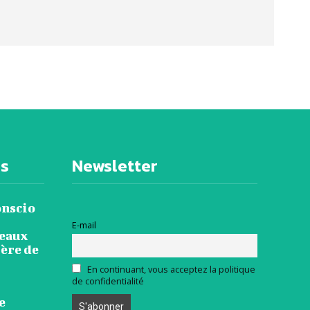
es
Newsletter
onscio
E-mail
veaux
ière de
En continuant, vous acceptez la politique
de confidentialité
e