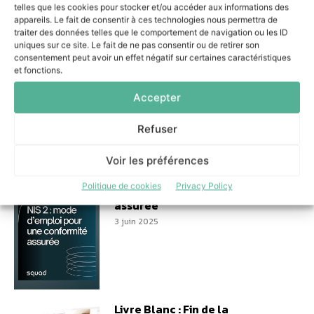
telles que les cookies pour stocker et/ou accéder aux informations des
appareils. Le fait de consentir à ces technologies nous permettra de
Travail hybride en entreprise,
traiter des données telles que le comportement de navigation ou les ID
Dstny formalise les bonnes
uniques sur ce site. Le fait de ne pas consentir ou de retirer son
pratiques
consentement peut avoir un effet négatif sur certaines caractéristiques
12 janvier 2026
et fonctions.
Accepter
Refuser
Voir les préférences
Disponibilité d’un ouvrage
unique sur le NIS 2 : mode
Politique de cookies
Privacy Policy
d’emploi pour une conformité
assurée
3 juin 2025
Livre Blanc : Fin de la