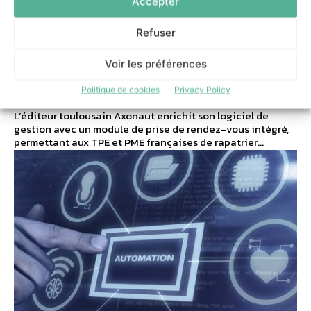
Accepter
pour éliminer les
doubles saisies dans
Refuser
les PME
Voir les préférences
Politique de cookies
Privacy Policy
DSISIONNEL
-
16 JUIN 2026
L’éditeur toulousain Axonaut enrichit son logiciel de
gestion avec un module de prise de rendez-vous intégré,
permettant aux TPE et PME françaises de rapatrier...