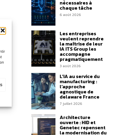
nécessaires à
chaque tâche
6 août 2026
Les entreprises
veulent reprendre
la maîtrise de leur
IA ITS Group les
tir
accompagne
nt
pragmatiquement
son
3 août 2026
L’IA au service du
manufacturing :
es
l’approche
agnostique de
delaware France
7 juillet 2026
Architecture
ouverte : HID et
Genetec repensent
la modernisation du