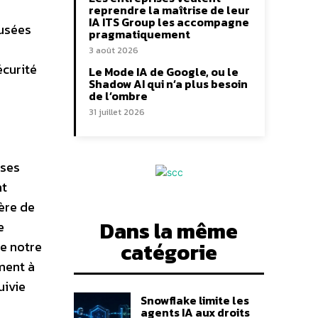
reprendre la maîtrise de leur
IA ITS Group les accompagne
fusées
pragmatiquement
3 août 2026
écurité
Le Mode IA de Google, ou le
Shadow AI qui n’a plus besoin
de l’ombre
31 juillet 2026
 ses
nt
ière de
Dans la même
e
catégorie
e notre
ment à
uivie
Snowflake limite les
agents IA aux droits