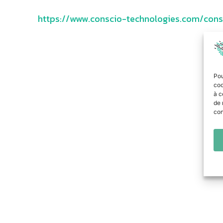
https://www.conscio-technologies.com/con
Pou
coo
à c
de 
con