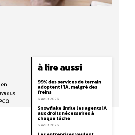
à lire aussi
99% des services de terrain
 en
adoptent l’IA, malgré des
freins
ouveaux
6 août 2026
OPCO.
Snowflake limite les agents IA
aux droits nécessaires à
chaque tâche
6 août 2026
Les entreprises veulent