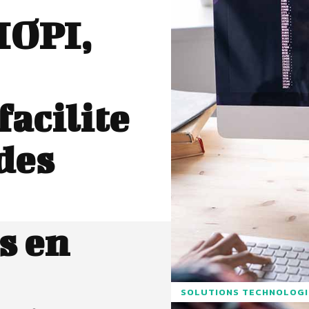
IOPI,
facilite
des
s en
SOLUTIONS TECHNOLOG