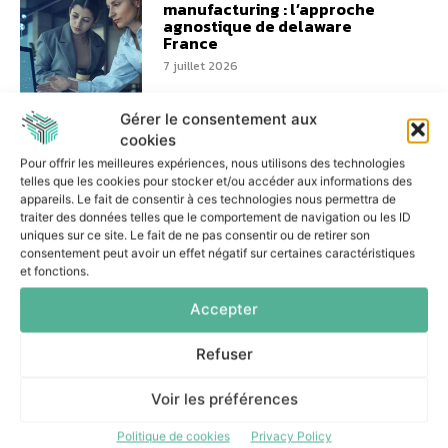
manufacturing : l’approche
agnostique de delaware
France
7 juillet 2026
Gérer le consentement aux
cookies
Pour offrir les meilleures expériences, nous utilisons des technologies
telles que les cookies pour stocker et/ou accéder aux informations des
Architecture ouverte : HID et
appareils. Le fait de consentir à ces technologies nous permettra de
Genetec repensent la
traiter des données telles que le comportement de navigation ou les ID
modernisation du contrôle
uniques sur ce site. Le fait de ne pas consentir ou de retirer son
d’accès
consentement peut avoir un effet négatif sur certaines caractéristiques
3 juillet 2026
et fonctions.
Accepter
Refuser
Alphalink facilite la gestion
Voir les préférences
des tunnels IPsec grâce à
Vision
Politique de cookies
Privacy Policy
1 juillet 2026