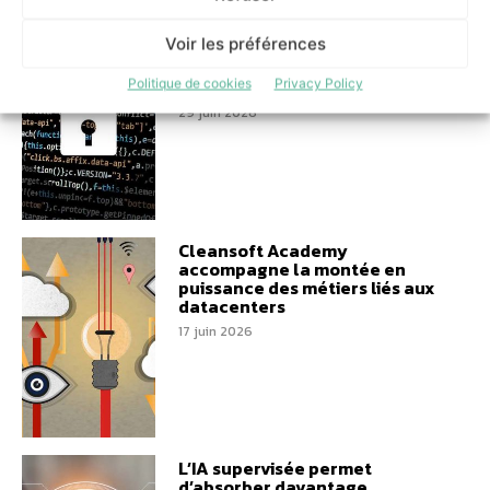
Former autrement à la
Voir les préférences
cybersécurité grâce à un
parcours ancré dans
l’actualité
Politique de cookies
Privacy Policy
29 juin 2026
Cleansoft Academy
accompagne la montée en
puissance des métiers liés aux
datacenters
17 juin 2026
L’IA supervisée permet
d’absorber davantage