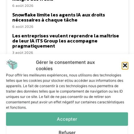
6 août 2026
Snowflake limite les agents IA aux droits
nécessaires à chaque tâche
6 août 2026
Les entreprises veulent reprendre la maîtrise
de leur IA ITS Group les accompagne
pragmatiquement
3 août 2026
Le Mode IA de Google, ou le Shadow AI qui n’a
Gérer le consentement aux
plus besoin de l’ombre
cookies
31 juillet 2026
Pour offrir les meilleures expériences, nous utilisons des technologies
telles que les cookies pour stocker et/ou accéder aux informations des
appareils. Le fait de consentir à ces technologies nous permettra de
traiter des données telles que le comportement de navigation ou les ID
uniques sur ce site. Le fait de ne pas consentir ou de retirer son
consentement peut avoir un effet négatif sur certaines caractéristiques
et fonctions.
Accepter
Dans la même catégorie
Refuser