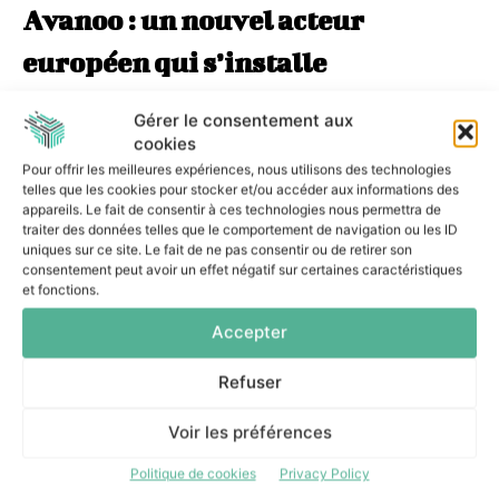
Avanoo : un nouvel acteur
européen qui s’installe
Le déploiement chez Efficy s’inscrit dans une trajectoire
Gérer le consentement aux
de croissance soutenue pour Avanoo, qui revendique
cookies
aujourd’hui un portefeuille diversifié de clients sur le
Pour offrir les meilleures expériences, nous utilisons des technologies
telles que les cookies pour stocker et/ou accéder aux informations des
secteur du conseil, les collectivités territoriales, la
appareils. Le fait de consentir à ces technologies nous permettra de
banque-assurance ainsi que d’autres industries majeures.
traiter des données telles que le comportement de navigation ou les ID
La société, fondée par Tanguy Duthion et Etienne
uniques sur ce site. Le fait de ne pas consentir ou de retirer son
consentement peut avoir un effet négatif sur certaines caractéristiques
Delouvrier, mise sur une exécution produit rapide et un
et fonctions.
accompagnement client de proximité pour s’imposer
durablement sur le segment de la gouvernance Shadow IT
Accepter
et Shadow AI.
Refuser
La référence Efficy, éditeur européen de premier plan
Voir les préférences
reconnu pour son exigence opérationnelle et son
ambition de souveraineté numérique, vient renforcer la
Politique de cookies
Privacy Policy
crédibilité d’Avanoo sur ce marché en pleine structuration.