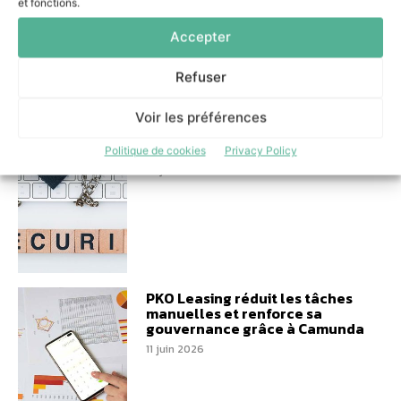
et fonctions.
Accepter
Refuser
Serious games et campagnes
Voir les préférences
ciblées : la stratégie cyber de
la Ville de Lille
Politique de cookies
Privacy Policy
16 juin 2026
PKO Leasing réduit les tâches
manuelles et renforce sa
gouvernance grâce à Camunda
11 juin 2026