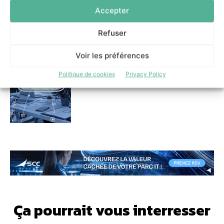
Accepter
Refuser
Impossible Cloud ouvre un
datacenter français pour les
entreprises sensibles à la
Voir les préférences
localisation des données
13 mai 2026
Politique de cookies
Privacy Policy
Ça pourrait vous interresser