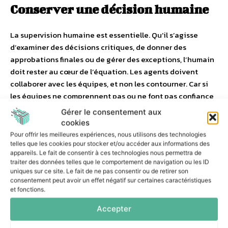
Conserver une décision humaine
La supervision humaine est essentielle. Qu’il s’agisse
d’examiner des décisions critiques, de donner des
approbations finales ou de gérer des exceptions, l’humain
doit rester au cœur de l’équation. Les agents doivent
collaborer avec les équipes, et non les contourner. Car si
les équipes ne comprennent pas ou ne font pas confiance
au système, elles ne l’utiliseront pas. De manière générale,
Gérer le consentement aux
plus on intègre d’intelligence dans ses processus, plus il
cookies
devient important d’y intégrer également la
Pour offrir les meilleures expériences, nous utilisons des technologies
responsabilité.
telles que les cookies pour stocker et/ou accéder aux informations des
appareils. Le fait de consentir à ces technologies nous permettra de
traiter des données telles que le comportement de navigation ou les ID
Les copilotes ont permis aux individus de travailler plus
uniques sur ce site. Le fait de ne pas consentir ou de retirer son
consentement peut avoir un effet négatif sur certaines caractéristiques
rapidement. L’IA agentique va transformer le
et fonctions.
fonctionnement des organisations. Ce mouvement d’IA
agentique orientée processus, en complément du copilote
Accepter
de productivité individuelle, est déjà en marche.