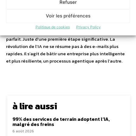
Refuser
Pour réussir son projet, il est pertinent de se concentrer
Voir les préférences
sur des processus qui ralentissent l’organisation, qui
coûtent de l’argent ou frustrent les équipes. Ensuite, il est
Politique de cookies
Privacy Policy
possible de construire à partir de là. Nul besoin d’un plan
parfait. Juste d’une première étape significative. La
révolution de l’IA ne se résume pas à des e-mails plus
rapides. Il s’agit de bâtir une entreprise plus intelligente
et plus résiliente, un processus agentique après l’autre.
à lire aussi
99% des services de terrain adoptent l’IA,
malgré des freins
6 août 2026