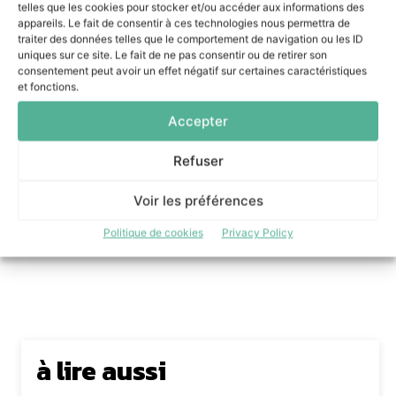
telles que les cookies pour stocker et/ou accéder aux informations des
À l’international, delaware représente un réseau de plus
appareils. Le fait de consentir à ces technologies nous permettra de
traiter des données telles que le comportement de navigation ou les ID
de
5 000 experts présents dans plus de 20 pays
,
uniques sur ce site. Le fait de ne pas consentir ou de retirer son
accompagnant plus de
1 200 clients
dans leur
consentement peut avoir un effet négatif sur certaines caractéristiques
transformation.
et fonctions.
Accepter
« L’industrie n’a plus besoin d’une transformation digitale
de plus. Elle a besoin d’une transformation utile, pilotée
Refuser
par la donnée et amplifiée par l’IA. Notre rôle est d’aider les
industriels à transformer cette technologie en résultats
Voir les préférences
concrets : performance, résilience et compétitivité. »
Eric
Politique de cookies
Privacy Policy
Hiernaux –
CEO – delaware France
à lire aussi