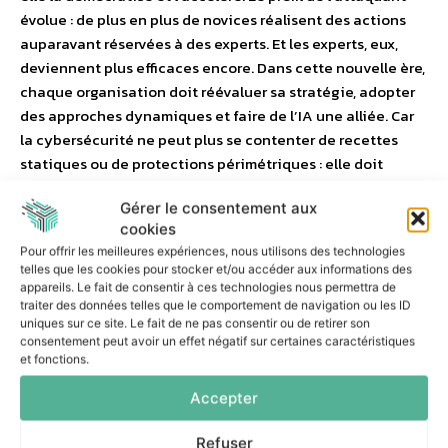
évolue : de plus en plus de novices réalisent des actions
auparavant réservées à des experts. Et les experts, eux,
deviennent plus efficaces encore. Dans cette nouvelle ère,
chaque organisation doit réévaluer sa stratégie, adopter
des approches dynamiques et faire de l’IA une alliée. Car
la cybersécurité ne peut plus se contenter de recettes
statiques ou de protections périmétriques : elle doit
devenir dynamique, auto-apprenante, intelligente et
Gérer le consentement aux
donc assistée par IA. Car seule une IA peut comprendre et
cookies
contrer une autre IA.
Pour offrir les meilleures expériences, nous utilisons des technologies
telles que les cookies pour stocker et/ou accéder aux informations des
appareils. Le fait de consentir à ces technologies nous permettra de
traiter des données telles que le comportement de navigation ou les ID
uniques sur ce site. Le fait de ne pas consentir ou de retirer son
consentement peut avoir un effet négatif sur certaines caractéristiques
et fonctions.
à lire aussi
Accepter
99% des services de terrain adoptent l’IA,
malgré des freins
Refuser