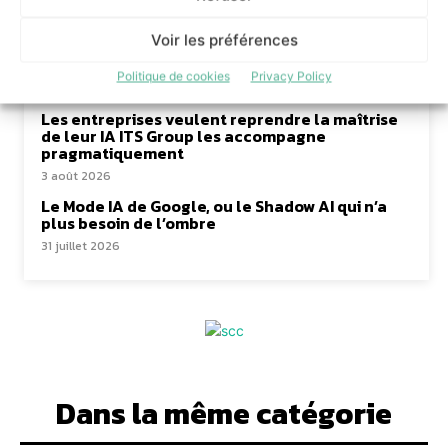
6 août 2026
Voir les préférences
Snowflake limite les agents IA aux droits
nécessaires à chaque tâche
Politique de cookies
Privacy Policy
6 août 2026
Les entreprises veulent reprendre la maîtrise
de leur IA ITS Group les accompagne
pragmatiquement
3 août 2026
Le Mode IA de Google, ou le Shadow AI qui n’a
plus besoin de l’ombre
31 juillet 2026
Dans la même catégorie