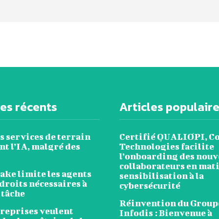
les récents
Articles populair
s services de terrain
Certifié QUALIOPI, C
t l’IA, malgré des
Technologies facilite
l’onboarding des nou
collaborateurs en mat
ake limite les agents
sensibilisation à la
droits nécessaires à
cybersécurité
 tâche
Réinvention du Group
treprises veulent
Infodis : Bienvenue à