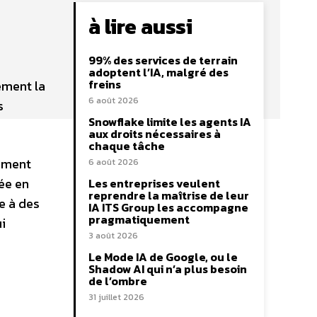
à lire aussi
99% des services de terrain
adoptent l’IA, malgré des
freins
ement la
6 août 2026
s
Snowflake limite les agents IA
aux droits nécessaires à
chaque tâche
gement
6 août 2026
ée en
Les entreprises veulent
reprendre la maîtrise de leur
e à des
IA ITS Group les accompagne
pragmatiquement
i
3 août 2026
Le Mode IA de Google, ou le
Shadow AI qui n’a plus besoin
de l’ombre
31 juillet 2026