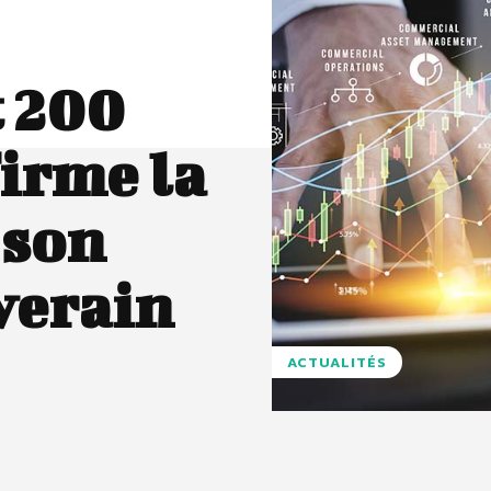
t 200
firme la
 son
verain
ACTUALITÉS