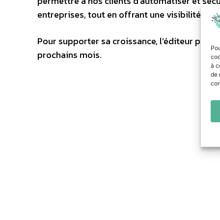
permettre à nos clients d’automatiser et sécu
entreprises, tout en offrant une visibilité co
Pour supporter sa croissance, l’éditeur prévoi
Pou
prochains mois.
coo
à c
de 
con