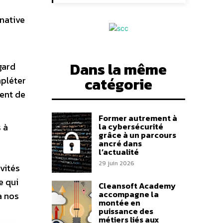
native
e
Dans la même
gard
catégorie
mpléter
ment de
Former autrement à
la cybersécurité
 à
grâce à un parcours
ancré dans
l’actualité
29 juin 2026
vités
e qui
Cleansoft Academy
accompagne la
à nos
montée en
puissance des
métiers liés aux