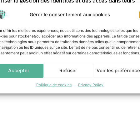
riser la gestion des identités et des accès dans leurs
mplète et en temps réel sur qui a accès à quoi. »
Gérer le consentement aux cookies
t enfin de continuer à intégrer de nouveaux talents sur 
r offrir les meilleures expériences, nous utilisons des technologies telles que les
kies pour stocker et/ou accéder aux informations des appareils. Le fait de consen
es technologies nous permettra de traiter des données telles que le comporteme
navigation ou les ID uniques sur ce site. Le fait de ne pas consentir ou de retirer 
sentement peut avoir un effet négatif sur certaines caractéristiques et fonctions.
Accepter
Refuser
Voir les préférenc
Politique de cookies
Privacy Policy