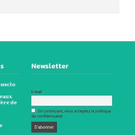
es
Newsletter
onscio
E-mail
veaux
ière de
En continuant, vous acceptez la politique
de confidentialité
e