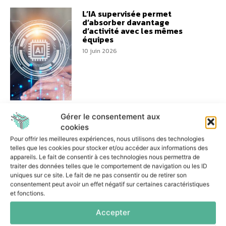
L’IA supervisée permet
d’absorber davantage
d’activité avec les mêmes
équipes
10 juin 2026
Performance logistique :
Gérer le consentement aux
Colibri s’engage aux côtés de
cookies
Bretagne Supply Chain
Pour offrir les meilleures expériences, nous utilisons des technologies
8 juin 2026
telles que les cookies pour stocker et/ou accéder aux informations des
appareils. Le fait de consentir à ces technologies nous permettra de
traiter des données telles que le comportement de navigation ou les ID
uniques sur ce site. Le fait de ne pas consentir ou de retirer son
consentement peut avoir un effet négatif sur certaines caractéristiques
et fonctions.
Accepter
Impossible Cloud ouvre un
datacenter français pour les