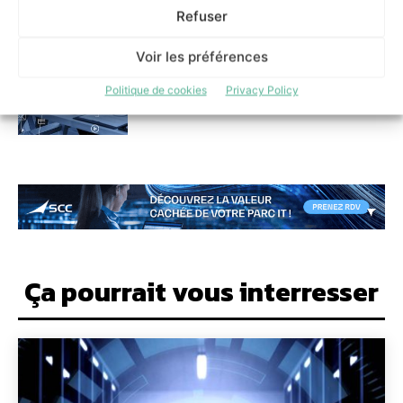
entreprises sensibles à la
Refuser
localisation des données
13 mai 2026
Voir les préférences
Politique de cookies
Privacy Policy
Ça pourrait vous interresser