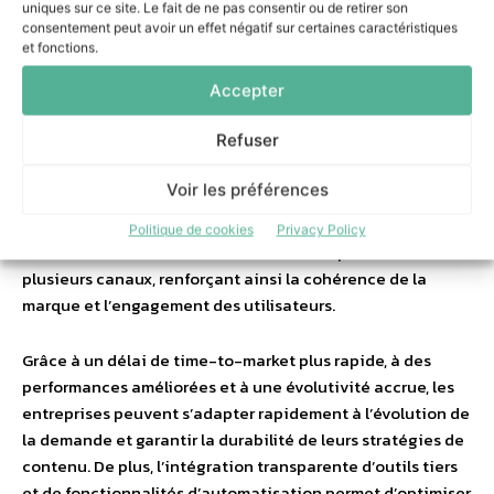
uniques sur ce site. Le fait de ne pas consentir ou de retirer son
consentement peut avoir un effet négatif sur certaines caractéristiques
En conclusion, un CMS headless offre une multitude
et fonctions.
d’avantages puissants aux professionnels du marketing,
Accepter
aux concepteurs et aux créateurs de contenu. Sa flexibilité
de conception innovante permet la création d’interfaces
Refuser
utilisateur visuellement attrayantes et réactives, tandis
que la séparation du back-end et du front-end favorise la
Voir les préférences
collaboration et l’efficacité de la diffusion de contenu. Les
professionnels du marketing peuvent personnaliser le
Politique de cookies
Privacy Policy
contenu et le distribuer de manière transparente sur
plusieurs canaux, renforçant ainsi la cohérence de la
marque et l’engagement des utilisateurs.
Grâce à un délai de time-to-market plus rapide, à des
performances améliorées et à une évolutivité accrue, les
entreprises peuvent s’adapter rapidement à l’évolution de
la demande et garantir la durabilité de leurs stratégies de
contenu. De plus, l’intégration transparente d’outils tiers
et de fonctionnalités d’automatisation permet d’optimiser