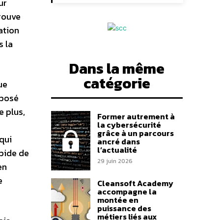
ur
rouve
ation
s la
Dans la même
catégorie
ue
mposé
e plus,
Former autrement à
la cybersécurité
grâce à un parcours
qui
ancré dans
l’actualité
pide de
29 juin 2026
en
e
Cleansoft Academy
accompagne la
montée en
puissance des
métiers liés aux