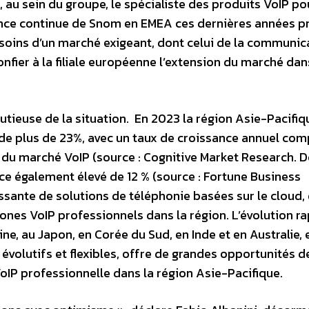
au sein du groupe, le spécialiste des produits VoIP po
ance continue de Snom en EMEA ces dernières années p
esoins d’un marché exigeant, dont celui de la communic
nfier à la filiale européenne l’extension du marché dan
utieuse de la situation. En 2023 la région Asie-Pacifiq
de plus de 23%, avec un taux de croissance annuel co
 du marché VoIP (source : Cognitive Market Research. D
ce également élevé de 12 % (source : Fortune Business
issante de solutions de téléphonie basées sur le cloud, 
es VoIP professionnels dans la région. L’évolution ra
ne, au Japon, en Corée du Sud, en Inde et en Australie, 
volutifs et flexibles, offre de grandes opportunités d
IP professionnelle dans la région Asie-Pacifique.