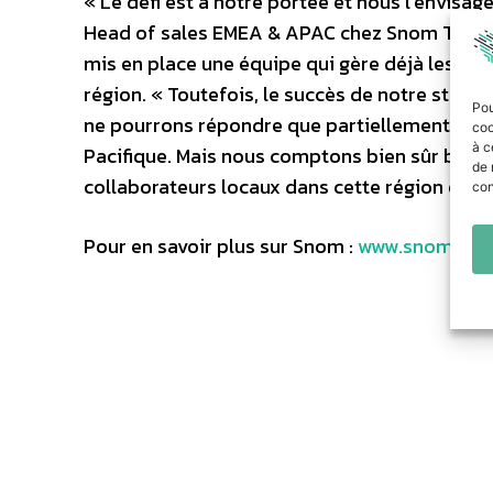
« Le défi est à notre portée et nous l’envisa
Head of sales EMEA & APAC chez Snom Technol
mis en place une équipe qui gère déjà les rela
région. « Toutefois, le succès de notre straté
Pou
ne pourrons répondre que partiellement aux 
coo
à c
Pacifique. Mais nous comptons bien sûr beauc
de 
collaborateurs locaux dans cette région égal
con
Pour en savoir plus sur Snom :
www.snom.co