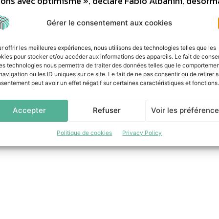
geons avec optimisme », déclare Fabio Albanini, désorm
ogy . Au cours des derniers mois, le fabricant allem
Gérer le consentement aux cookies
tions avec les distributeurs existants et potentiels de 
gie repose également sur le principe de la gestion loca
r offrir les meilleures expériences, nous utilisons des technologies telles que les
exigences d’une région aussi vaste que le marché Asie
kies pour stocker et/ou accéder aux informations des appareils. Le fait de consen
es technologies nous permettra de traiter des données telles que le comporteme
oup sur une croissance suffisante pour avoir bientôt 
navigation ou les ID uniques sur ce site. Le fait de ne pas consentir ou de retirer 
ement ! »
sentement peut avoir un effet négatif sur certaines caractéristiques et fonctions.
m
Accepter
Refuser
Voir les préférenc
Politique de cookies
Privacy Policy