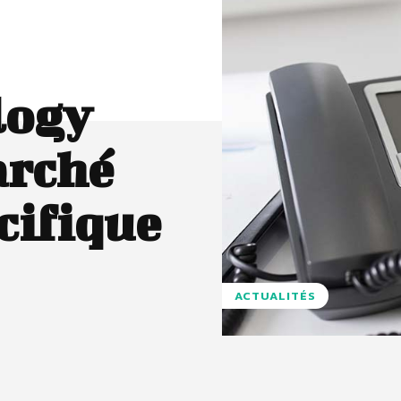
logy
arché
cifique
ACTUALITÉS