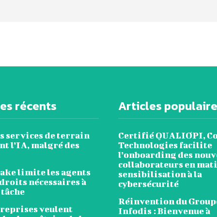
les récents
Articles populair
s services de terrain
Certifié QUALIOPI, C
t l’IA, malgré des
Technologies facilite
l’onboarding des nou
collaborateurs en mat
ake limite les agents
sensibilisation à la
droits nécessaires à
cybersécurité
 tâche
Réinvention du Group
treprises veulent
Infodis : Bienvenue à