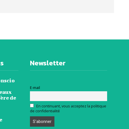
es
Newsletter
onscio
E-mail
veaux
ière de
En continuant, vous acceptez la politique
de confidentialité
e