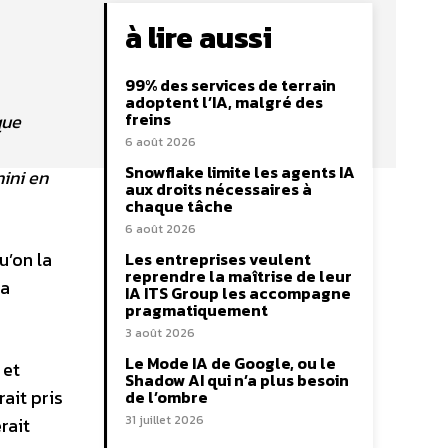
à lire aussi
99% des services de terrain
adoptent l’IA, malgré des
freins
que
6 août 2026
Snowflake limite les agents IA
nini en
aux droits nécessaires à
chaque tâche
6 août 2026
u’on la
Les entreprises veulent
reprendre la maîtrise de leur
 a
IA ITS Group les accompagne
pragmatiquement
3 août 2026
Le Mode IA de Google, ou le
 et
Shadow AI qui n’a plus besoin
ait pris
de l’ombre
31 juillet 2026
rait