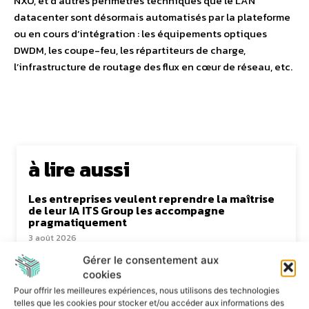
NXO, et d’autres périmètres techniques que le LAN
datacenter sont désormais automatisés par la plateforme
ou en cours d’intégration : les équipements optiques
DWDM, les coupe-feu, les répartiteurs de charge,
l’infrastructure de routage des flux en cœur de réseau, etc.
à lire aussi
Les entreprises veulent reprendre la maîtrise
de leur IA ITS Group les accompagne
pragmatiquement
3 août 2026
Le Mode IA de Google, ou le Shadow AI qui n’a
Gérer le consentement aux
plus besoin de l’ombre
cookies
31 juillet 2026
Pour offrir les meilleures expériences, nous utilisons des technologies
telles que les cookies pour stocker et/ou accéder aux informations des
TYREX annonce son implantation au Canada