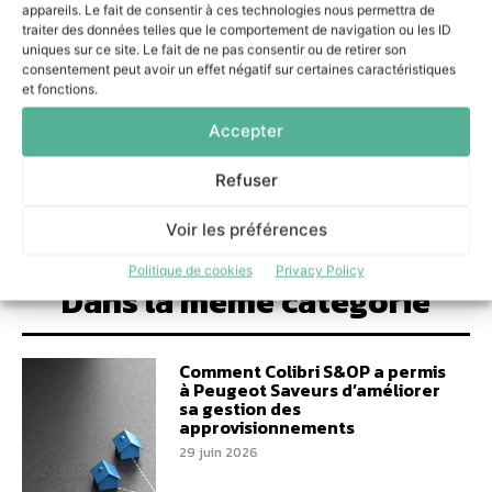
appareils. Le fait de consentir à ces technologies nous permettra de
aux côtés de SECLAB
traiter des données telles que le comportement de navigation ou les ID
9 juillet 2026
uniques sur ce site. Le fait de ne pas consentir ou de retirer son
consentement peut avoir un effet négatif sur certaines caractéristiques
L’IA au service du manufacturing : l’approche
agnostique de delaware France
et fonctions.
7 juillet 2026
Accepter
Refuser
Voir les préférences
Politique de cookies
Privacy Policy
Dans la même catégorie
Comment Colibri S&OP a permis
à Peugeot Saveurs d’améliorer
sa gestion des
approvisionnements
29 juin 2026