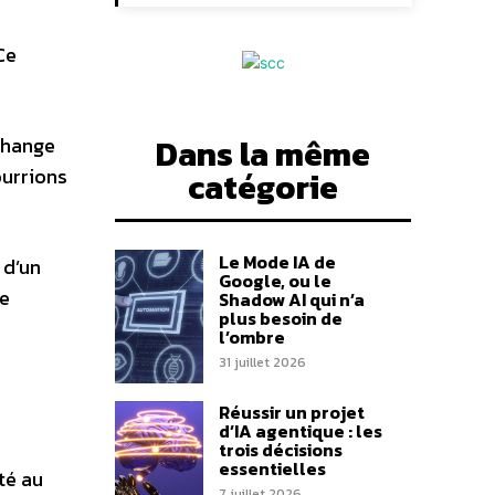
Ce
Dans la même
 change
ourrions
catégorie
Le Mode IA de
 d’un
Google, ou le
le
Shadow AI qui n’a
plus besoin de
l’ombre
31 juillet 2026
Réussir un projet
d’IA agentique : les
trois décisions
essentielles
té au
7 juillet 2026