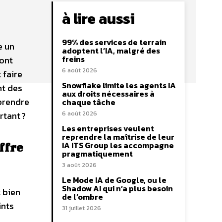
à lire aussi
99% des services de terrain
e un
adoptent l’IA, malgré des
freins
sont
6 août 2026
 faire
Snowflake limite les agents IA
nt des
aux droits nécessaires à
 prendre
chaque tâche
rtant ?
6 août 2026
Les entreprises veulent
reprendre la maîtrise de leur
IA ITS Group les accompagne
ffre
pragmatiquement
3 août 2026
Le Mode IA de Google, ou le
Shadow AI qui n’a plus besoin
 bien
de l’ombre
ints
31 juillet 2026