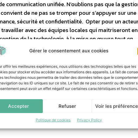
de communication unifiée. N’oublions pas que la gesti
’il convient de ne pas se tromper pour s’appuyer sur une
mance, sécurité et confidentialité. Opter pour un acteu
 travailler avec des équipes locales qui maitriseront en
nception de la technologie, à la mise en œuvre tout en
teur pour la confidentialité des échanges effectués.
Gérer le consentement aux cookies
ieront d’une grille de lecture complète pour choisir de
r offrir les meilleures expériences, nous utilisons des technologies telles que les
onsidérations techniques et tarifaires, mais également
kies pour stocker et/ou accéder aux informations des appareils. Le fait de consen
es technologies nous permettra de traiter des données telles que le comporteme
navigation ou les ID uniques sur ce site. Le fait de ne pas consentir ou de retirer 
sentement peut avoir un effet négatif sur certaines caractéristiques et fonctions.
Accepter
Refuser
Voir les préférenc
Politique de cookies
Privacy Policy