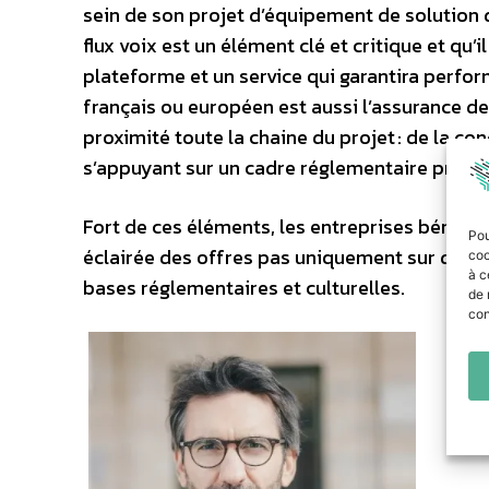
sein de son projet d’équipement de solution 
flux voix est un élément clé et critique et qu
plateforme et un service qui garantira perfor
français ou européen est aussi l’assurance de
proximité toute la chaine du projet : de la co
s’appuyant sur un cadre réglementaire protec
Fort de ces éléments, les entreprises bénéfic
Pou
éclairée des offres pas uniquement sur des c
coo
à c
bases réglementaires et culturelles.
de 
con