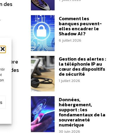
on des
Comment les
r
banques peuvent-
elles encadrer le
Shadow AI ?
6 juillet 2026
Gestion des alertes :
 manière
la téléphonie IP au
cœur des dispositifs
 sur des
tir
de sécurité
nt
son
1 juillet 2026
Données,
es
hébergement,
support : les
fondamentaux de la
souveraineté
numérique
30 juin 2026