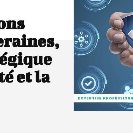
ons
eraines,
tégique
é et la
EXPERTISE PROFESSION