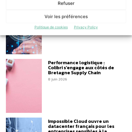
L’IA supervisée permet
Refuser
d’absorber davantage
d’activité avec les mêmes
Voir les préférences
équipes
10 juin 2026
Politique de cookies
Privacy Policy
Performance logistique :
Colibri s’engage aux côtés de
Bretagne Supply Chain
8 juin 2026
Impossible Cloud ouvre un
datacenter français pour les
entreprises sensibles à la