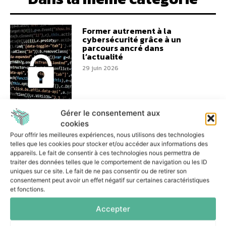
Former autrement à la
cybersécurité grâce à un
parcours ancré dans
l’actualité
29 juin 2026
Gérer le consentement aux
cookies
Cleansoft Academy
Pour offrir les meilleures expériences, nous utilisons des technologies
accompagne la montée en
telles que les cookies pour stocker et/ou accéder aux informations des
puissance des métiers liés aux
appareils. Le fait de consentir à ces technologies nous permettra de
datacenters
traiter des données telles que le comportement de navigation ou les ID
17 juin 2026
uniques sur ce site. Le fait de ne pas consentir ou de retirer son
consentement peut avoir un effet négatif sur certaines caractéristiques
et fonctions.
Accepter