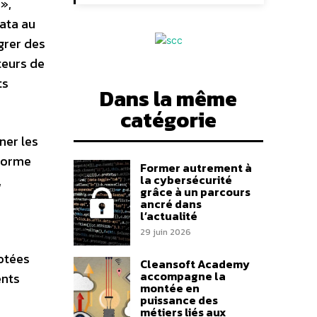
»,
ata au
grer des
teurs de
ts
Dans la même
catégorie
ner les
eforme
Former autrement à
la cybersécurité
,
grâce à un parcours
ancré dans
l’actualité
29 juin 2026
lotées
Cleansoft Academy
accompagne la
ents
montée en
puissance des
métiers liés aux