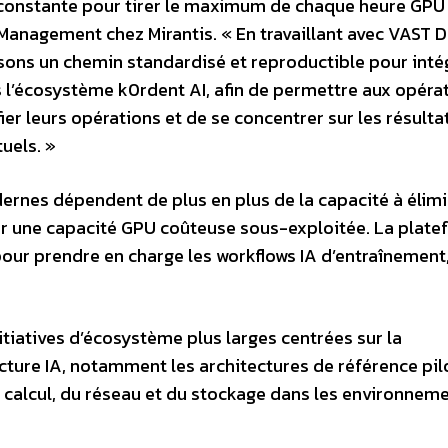
constante pour tirer le maximum de chaque heure GPU 
Management chez Mirantis. « En travaillant avec VAST D
ons un chemin standardisé et reproductible pour inté
l’écosystème k0rdent AI, afin de permettre aux opéra
er leurs opérations et de se concentrer sur les résulta
uels. »
rnes dépendent de plus en plus de la capacité à élimi
sser une capacité GPU coûteuse sous-exploitée. La plat
pour prendre en charge les workflows IA d’entraînement
itiatives d’écosystème plus larges centrées sur la
ucture IA, notamment les architectures de référence pi
u calcul, du réseau et du stockage dans les environnem