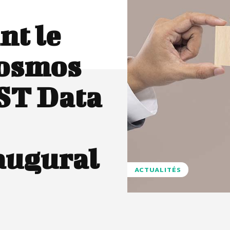
nt le
osmos
ST Data
augural
ACTUALITÉS