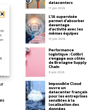
datacenters
s des
17 juin 2026
 « En
L’IA supervisée
les
permet d’absorber
davantage
es
d’activité avec les
tir
mêmes équipes
nt
10 juin 2026
son
Performance
ui
logistique : Colibri
s’engage aux côtés
es
de Bretagne Supply
Chain
8 juin 2026
 ;
Impossible Cloud
ur
ouvre un
datacenter français
pour les entreprises
tes
sensibles à la
localisation des
données