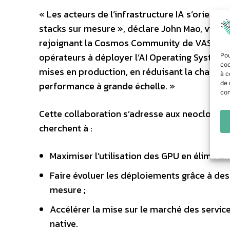
« Les acteurs de l’infrastructure IA s’oriente
stacks sur mesure », déclare John Mao, vice-
rejoignant la Cosmos Community de VAST, Mira
opérateurs à déployer l’AI Operating System d
Pou
coo
mises en production, en réduisant la charge d
à c
performance à grande échelle. »
de 
con
Cette collaboration s’adresse aux neoclouds q
cherchent à :
Maximiser l’utilisation des GPU en éliminan
Faire évoluer les déploiements grâce à des
mesure ;
Accélérer la mise sur le marché des servic
native.