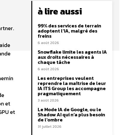
à lire aussi
99% des services de terrain
rtner.
adoptent l’IA, malgré des
freins
6 août 2026
 aide
Snowflake limite les agents IA
rande
aux droits nécessaires à
chaque tâche
6 août 2026
chemin
Les entreprises veulent
reprendre la maîtrise de leur
IA ITS Group les accompagne
pragmatiquement
de
3 août 2026
on et
Le Mode IA de Google, ou le
 GPU et
Shadow AI qui n’a plus besoin
de l’ombre
31 juillet 2026