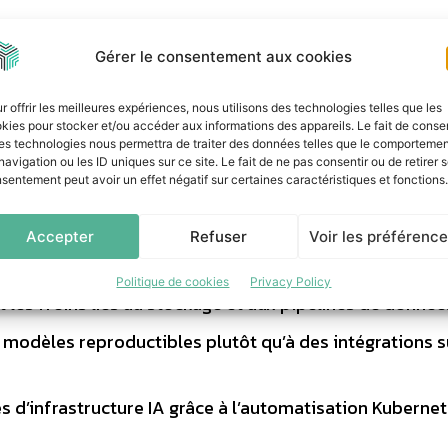
nt vers des blocs de construction validés plutôt que ver
président Global Technology Alliances chez VAST Data.
Gérer le consentement aux cookies
ntis apporte une expertise en orchestration qui aide 
e VAST dans de véritables AI factories, en accélérant l
r offrir les meilleures expériences, nous utilisons des technologies telles que les
kies pour stocker et/ou accéder aux informations des appareils. Le fait de consen
’intégration et en ouvrant plus rapidement la voie à la
es technologies nous permettra de traiter des données telles que le comporteme
navigation ou les ID uniques sur ce site. Le fait de ne pas consentir ou de retirer 
sentement peut avoir un effet négatif sur certaines caractéristiques et fonctions.
ui construisent des clouds GPU et des services IA et q
Accepter
Refuser
Voir les préférenc
Politique de cookies
Privacy Policy
t les freins liés au stockage et aux pipelines de données
 modèles reproductibles plutôt qu’à des intégrations s
es d’infrastructure IA grâce à l’automatisation Kuberne