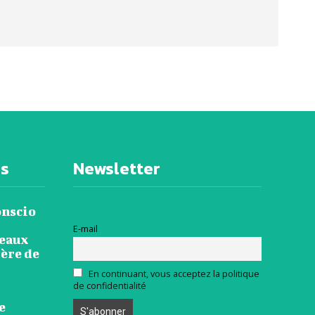
es
Newsletter
onscio
E-mail
veaux
ière de
En continuant, vous acceptez la politique
de confidentialité
e