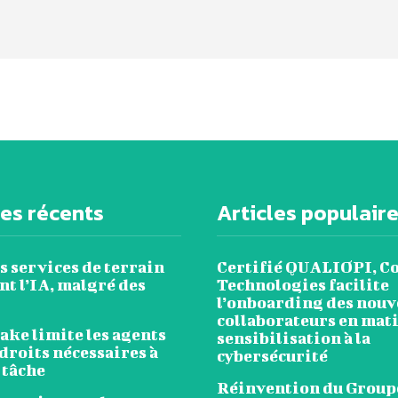
les récents
Articles populair
s services de terrain
Certifié QUALIOPI, C
t l’IA, malgré des
Technologies facilite
l’onboarding des nou
collaborateurs en mat
ake limite les agents
sensibilisation à la
droits nécessaires à
cybersécurité
 tâche
Réinvention du Group