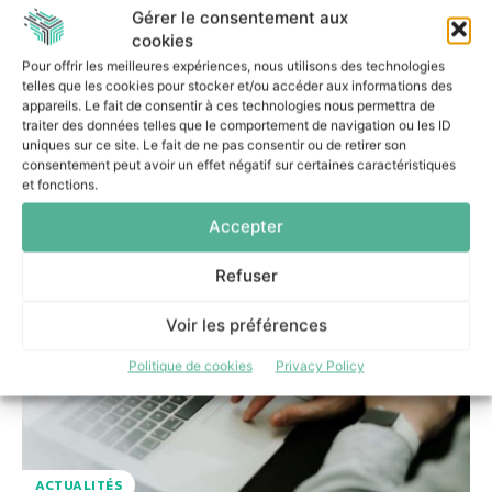
Gérer le consentement aux
DSISIONNEL
-
26 MARS 2026
cookies
L’Association des Utilisateurs francophones Oracle
Pour offrir les meilleures expériences, nous utilisons des technologies
(AUFO) et Shortways, éditeur Saas d’un assistant digital
telles que les cookies pour stocker et/ou accéder aux informations des
visant à simplifier l’utilisation des applications
appareils. Le fait de consentir à ces technologies nous permettra de
traiter des données telles que le comportement de navigation ou les ID
d’entreprises, annoncent la disponibilité de...
uniques sur ce site. Le fait de ne pas consentir ou de retirer son
consentement peut avoir un effet négatif sur certaines caractéristiques
et fonctions.
Accepter
Refuser
Voir les préférences
Politique de cookies
Privacy Policy
ACTUALITÉS