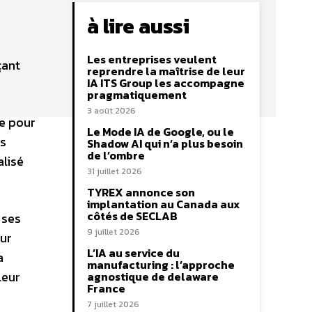
à lire aussi
Les entreprises veulent
çant
reprendre la maîtrise de leur
IA ITS Group les accompagne
pragmatiquement
3 août 2026
te pour
Le Mode IA de Google, ou le
es
Shadow AI qui n’a plus besoin
de l’ombre
alisé
31 juillet 2026
TYREX annonce son
implantation au Canada aux
côtés de SECLAB
 ses
9 juillet 2026
our
L’IA au service du
a
manufacturing : l’approche
leur
agnostique de delaware
France
7 juillet 2026