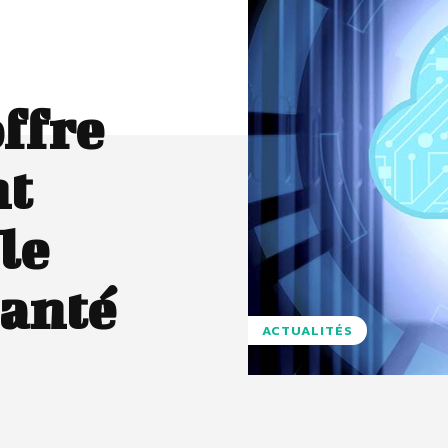
ffre
nt
le
santé
ACTUALITÉS