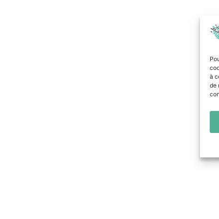
Pou
coo
à c
de 
con