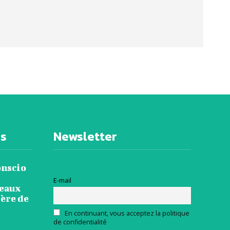
es
Newsletter
onscio
E-mail
veaux
ière de
En continuant, vous acceptez la politique
de confidentialité