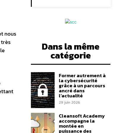
et nous
 très
Dans la même
le
catégorie
Former autrement à
la cybersécurité
e
grâce à un parcours
ancré dans
ettant
l’actualité
29 juin 2026
Cleansoft Academy
accompagne la
montée en
puissance des