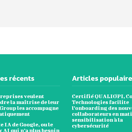
les récents
Articles populair
treprises veulent
Certifié QUALIOPI, C
re la maîtrise de leur
Technologies facilite
 Group les accompagne
l’onboarding des nou
atiquement
collaborateurs en mat
sensibilisation à la
 IA de Google, ou le
cybersécurité
 AI qui n’a plus besoin