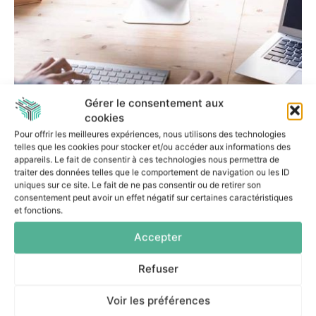
EXPERTISE PROFESSIONNELLE
Gérer le consentement aux
cookies
Pour offrir les meilleures expériences, nous utilisons des technologies
Le rôle crucial du SOC
telles que les cookies pour stocker et/ou accéder aux informations des
appareils. Le fait de consentir à ces technologies nous permettra de
dans la protection
traiter des données telles que le comportement de navigation ou les ID
uniques sur ce site. Le fait de ne pas consentir ou de retirer son
contre les
consentement peut avoir un effet négatif sur certaines caractéristiques
et fonctions.
cybermenaces
Accepter
DSISIONNEL
-
22 JUIN 2023
Refuser
SOC : du concept à la mise en œuvre Le sujet de la
cybersécurité est désormais une priorité concrète pour
Voir les préférences
l’ensemble des organisations. Dans ce...