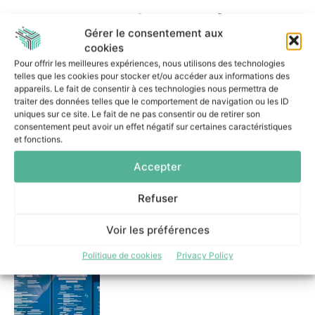
Dans la même catégorie
Gérer le consentement aux
cookies
Pour offrir les meilleures expériences, nous utilisons des technologies
TYREX annonce son
implantation au Canada aux
telles que les cookies pour stocker et/ou accéder aux informations des
côtés de SECLAB
appareils. Le fait de consentir à ces technologies nous permettra de
traiter des données telles que le comportement de navigation ou les ID
9 juillet 2026
uniques sur ce site. Le fait de ne pas consentir ou de retirer son
consentement peut avoir un effet négatif sur certaines caractéristiques
et fonctions.
Accepter
Refuser
ITS Integra renouvelle ses
certifications et poursuit sa
démarche SecNumCloud
Voir les préférences
6 juillet 2026
Politique de cookies
Privacy Policy