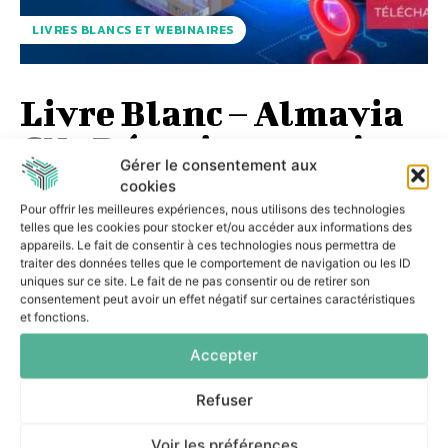
LIVRES BLANCS ET WEBINAIRES
Livre Blanc – Almavia
CX : Réussir un projet
Gérer le consentement aux
Customer Data
cookies
Platform (CDP)
Pour offrir les meilleures expériences, nous utilisons des technologies
telles que les cookies pour stocker et/ou accéder aux informations des
appareils. Le fait de consentir à ces technologies nous permettra de
traiter des données telles que le comportement de navigation ou les ID
DSISIONNEL
-
29 JUIN 2023
uniques sur ce site. Le fait de ne pas consentir ou de retirer son
Les données clients peuvent être votre meilleur ami
consentement peut avoir un effet négatif sur certaines caractéristiques
lorsqu'elles sont correctement utilisées. L'exploitation des
et fonctions.
données est l'un des moyens les plus efficaces pour les
marques...
Accepter
Refuser
Voir les préférences