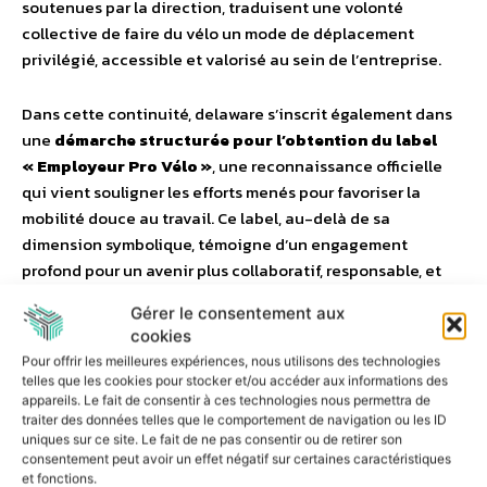
soutenues par la direction, traduisent une volonté
collective de faire du vélo un mode de déplacement
privilégié, accessible et valorisé au sein de l’entreprise.
Dans cette continuité, delaware s’inscrit également dans
une
démarche structurée pour l’obtention du label
« Employeur Pro Vélo »
, une reconnaissance officielle
qui vient souligner les efforts menés pour favoriser la
mobilité douce au travail. Ce label, au-delà de sa
dimension symbolique, témoigne d’un engagement
profond pour un avenir plus collaboratif, responsable, et
plus sain.
Gérer le consentement aux
cookies
Inès Letissier – Responsable RSE chez delaware
Pour offrir les meilleures expériences, nous utilisons des technologies
telles que les cookies pour stocker et/ou accéder aux informations des
appareils. Le fait de consentir à ces technologies nous permettra de
Doriane Poitoux – Cheffe de projets marque employeur
traiter des données telles que le comportement de navigation ou les ID
chez delaware
uniques sur ce site. Le fait de ne pas consentir ou de retirer son
consentement peut avoir un effet négatif sur certaines caractéristiques
et fonctions.