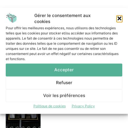
Dans la même catégorie
Gérer le consentement aux
cookies
Pour offrir les meilleures expériences, nous utilisons des technologies
Snowflake limite les agents IA
telles que les cookies pour stocker et/ou accéder aux informations des
aux droits nécessaires à
appareils. Le fait de consentir à ces technologies nous permettra de
chaque tâche
traiter des données telles que le comportement de navigation ou les ID
6 août 2026
uniques sur ce site. Le fait de ne pas consentir ou de retirer son
consentement peut avoir un effet négatif sur certaines caractéristiques
et fonctions.
Accepter
Refuser
Les entreprises veulent
reprendre la maîtrise de leur
Voir les préférences
IA ITS Group les accompagne
pragmatiquement
Politique de cookies
Privacy Policy
3 août 2026