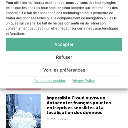
Pour offrir les meilleures expériences, nous utilisons des technologies
10 juin 2026
telles que les cookies pour stocker et/ou accéder aux informations des
appareils. Le fait de consentir à ces technologies nous permettra de
traiter des données telles que le comportement de navigation ou les ID
uniques sur ce site. Le fait de ne pas consentir ou de retirer son
consentement peut avoir un effet négatif sur certaines caractéristiques
et fonctions.
Performance logistique :
Accepter
Colibri s’engage aux côtés de
Bretagne Supply Chain
Refuser
8 juin 2026
Voir les préférences
Politique de cookies
Privacy Policy
Impossible Cloud ouvre un
datacenter français pour les
entreprises sensibles à la
localisation des données
13 mai 2026