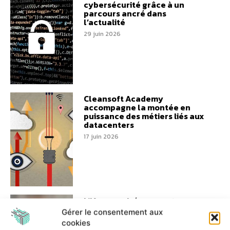
cybersécurité grâce à un
parcours ancré dans
l’actualité
29 juin 2026
Cleansoft Academy
accompagne la montée en
puissance des métiers liés aux
datacenters
17 juin 2026
L’IA supervisée permet
d’absorber davantage
Gérer le consentement aux
d’activité avec les mêmes
cookies
équipes