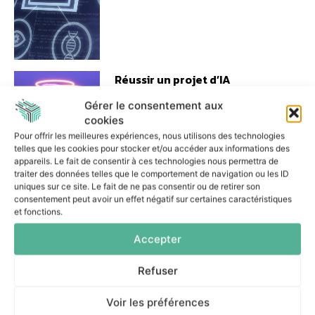
Réussir un projet d’IA
agentique : les trois décisions
essentielles
Gérer le consentement aux
7 juillet 2026
cookies
Pour offrir les meilleures expériences, nous utilisons des technologies
telles que les cookies pour stocker et/ou accéder aux informations des
appareils. Le fait de consentir à ces technologies nous permettra de
traiter des données telles que le comportement de navigation ou les ID
uniques sur ce site. Le fait de ne pas consentir ou de retirer son
consentement peut avoir un effet négatif sur certaines caractéristiques
et fonctions.
Comment les banques
peuvent-elles encadrer le
Accepter
Shadow AI ?
6 juillet 2026
Refuser
Voir les préférences