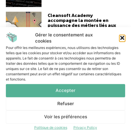
Cleansoft Academy
accompagne la montée en
puissance des métiers liés aux
datacenters
Gérer le consentement aux
17 juin 2026
cookies
Pour offrir les meilleures expériences, nous utilisons des technologies
telles que les cookies pour stocker et/ou accéder aux informations des
appareils. Le fait de consentir à ces technologies nous permettra de
traiter des données telles que le comportement de navigation ou les ID
uniques sur ce site. Le fait de ne pas consentir ou de retirer son
L’IA supervisée permet
consentement peut avoir un effet négatif sur certaines caractéristiques
d’absorber davantage
et fonctions.
d’activité avec les mêmes
équipes
Accepter
10 juin 2026
Refuser
Voir les préférences
Politique de cookies
Privacy Policy