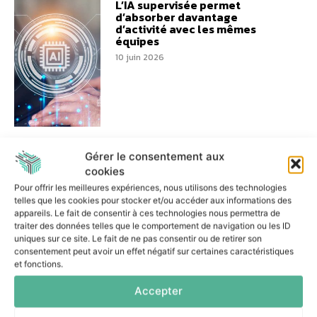
L’IA supervisée permet
d’absorber davantage
d’activité avec les mêmes
équipes
10 juin 2026
Performance logistique :
Gérer le consentement aux
Colibri s’engage aux côtés de
Bretagne Supply Chain
cookies
8 juin 2026
Pour offrir les meilleures expériences, nous utilisons des technologies
telles que les cookies pour stocker et/ou accéder aux informations des
appareils. Le fait de consentir à ces technologies nous permettra de
traiter des données telles que le comportement de navigation ou les ID
uniques sur ce site. Le fait de ne pas consentir ou de retirer son
consentement peut avoir un effet négatif sur certaines caractéristiques
et fonctions.
Impossible Cloud ouvre un
Accepter
datacenter français pour les
entreprises sensibles à la