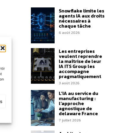
Snowflake limite les
agents IA aux droits
nécessaires à
chaque tâche
6 août 2026
Les entreprises
veulent reprendre
la maîtrise de leur
IA ITS Group les
tir
accompagne
nt
pragmatiquement
son
3 août 2026
L’IA au service du
manufacturing :
es
l’approche
agnostique de
delaware France
7 juillet 2026