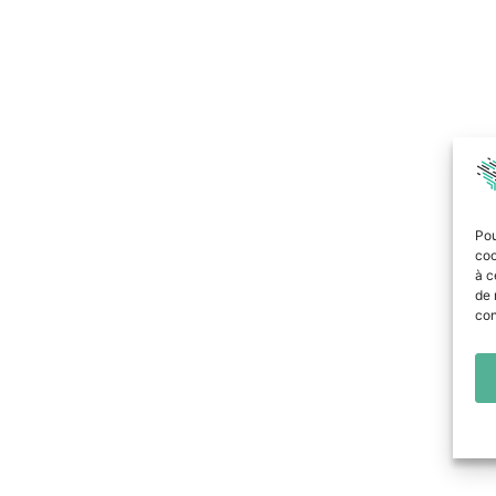
Pou
coo
à c
de 
con