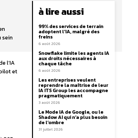
à lire aussi
99% des services de terrain
en
adoptent l’IA, malgré des
freins
u sein
6 août 2026
Snowflake limite les agents IA
aux droits nécessaires à
de l’IA
chaque tâche
ilot et
6 août 2026
Les entreprises veulent
reprendre la maîtrise de leur
IA ITS Group les accompagne
pragmatiquement
3 août 2026
Le Mode IA de Google, ou le
Shadow AI qui n’a plus besoin
de l’ombre
31 juillet 2026