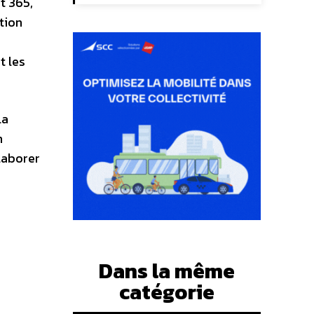
t 365,
tion
t les
la
n
laborer
Dans la même
catégorie