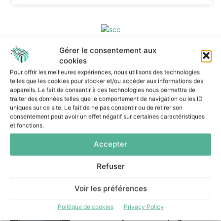
Gérer le consentement aux
cookies
Dans la même catégorie
Pour offrir les meilleures expériences, nous utilisons des technologies
telles que les cookies pour stocker et/ou accéder aux informations des
appareils. Le fait de consentir à ces technologies nous permettra de
traiter des données telles que le comportement de navigation ou les ID
Snowflake limite les agents IA
uniques sur ce site. Le fait de ne pas consentir ou de retirer son
aux droits nécessaires à
consentement peut avoir un effet négatif sur certaines caractéristiques
chaque tâche
et fonctions.
6 août 2026
Accepter
Refuser
Voir les préférences
Les entreprises veulent
reprendre la maîtrise de leur
Politique de cookies
Privacy Policy
IA ITS Group les accompagne