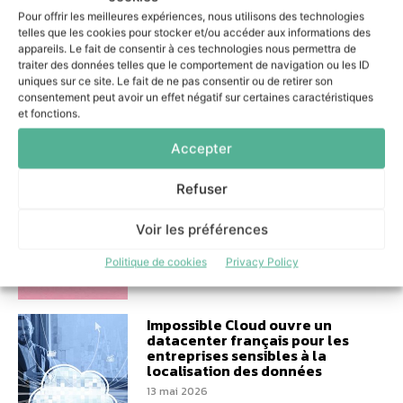
équipes
Pour offrir les meilleures expériences, nous utilisons des technologies
10 juin 2026
telles que les cookies pour stocker et/ou accéder aux informations des
appareils. Le fait de consentir à ces technologies nous permettra de
traiter des données telles que le comportement de navigation ou les ID
uniques sur ce site. Le fait de ne pas consentir ou de retirer son
consentement peut avoir un effet négatif sur certaines caractéristiques
et fonctions.
Performance logistique :
Accepter
Colibri s’engage aux côtés de
Bretagne Supply Chain
Refuser
8 juin 2026
Voir les préférences
Politique de cookies
Privacy Policy
Impossible Cloud ouvre un
datacenter français pour les
entreprises sensibles à la
localisation des données
13 mai 2026