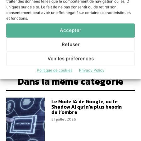
traiter des données telles que le comportement de navigation ou les ID
3 août 2026
uniques sur ce site. Le fait de ne pas consentir ou de retirer son
consentement peut avoir un effet négatif sur certaines caractéristiques
Le Mode IA de Google, ou le Shadow AI qui n’a
et fonctions.
plus besoin de l’ombre
31 juillet 2026
Accepter
Refuser
Voir les préférences
Politique de cookies
Privacy Policy
Dans la même catégorie
Le Mode IA de Google, ou le
Shadow AI qui n’a plus besoin
de l’ombre
31 juillet 2026