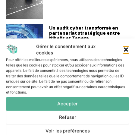
Un audit cyber transformé en
partenariat stratégique entre
Nibelis et Tenexa
17 juin 2026
Gérer le consentement aux
cookies
Pour offrir les meilleures expériences, nous utilisons des technologies
telles que les cookies pour stocker et/ou accéder aux informations des
appareils. Le fait de consentir à ces technologies nous permettra de
traiter des données telles que le comportement de navigation ou les ID
uniques sur ce site. Le fait de ne pas consentir ou de retirer son
Serious games et campagnes
consentement peut avoir un effet négatif sur certaines caractéristiques
ciblées : la stratégie cyber de
et fonctions.
la Ville de Lille
Accepter
16 juin 2026
Refuser
Voir les préférences