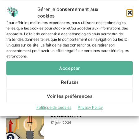
Gérer le consentement aux
Dans la même catégorie
cookies
Pour offrir les meilleures expériences, nous utilisons des technologies
telles que les cookies pour stocker et/ou accéder aux informations des
appareils. Le fait de consentir à ces technologies nous permettra de
Former autrement à la
traiter des données telles que le comportement de navigation ou les ID
cybersécurité grâce à un
uniques sur ce site. Le fait de ne pas consentir ou de retirer son
parcours ancré dans
consentement peut avoir un effet négatif sur certaines caractéristiques
l’actualité
et fonctions.
29 juin 2026
Accepter
Refuser
Voir les préférences
Cleansoft Academy
accompagne la montée en
Politique de cookies
Privacy Policy
puissance des métiers liés aux
datacenters
17 juin 2026