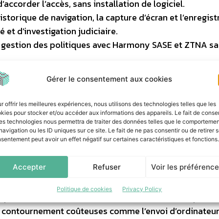
accorder l’accès, sans installation de logiciel.
historique de navigation, la capture d’écran et l’enregi
et d’investigation judiciaire.
 et gestion des politiques avec Harmony SASE et ZTNA s
Gérer le consentement aux cookies
té et l’agilité de l’entreprise :
r offrir les meilleures expériences, nous utilisons des technologies telles que les
me les ordinateurs portables BYOD et des sous-traitants
kies pour stocker et/ou accéder aux informations des appareils. Le fait de consen
es technologies nous permettra de traiter des données telles que le comporteme
navigation ou les ID uniques sur ce site. Le fait de ne pas consentir ou de retirer 
sentement peut avoir un effet négatif sur certaines caractéristiques et fonctions.
ccès sécurisé et immédiat aux utilisateurs tiers sans
Accepter
Refuser
Voir les préférenc
exigences HIPAA, RGPD et NIS2, même sur les appareils
Politique de cookies
Privacy Policy
iques : prévient les menaces internes et les manquemen
de contournement coûteuses comme l’envoi d’ordinateu