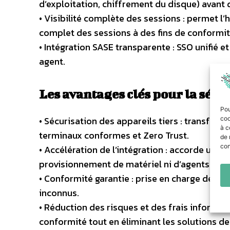
d’exploitation, chiffrement du disque) avant d’
• Visibilité complète des sessions : permet l’
complet des sessions à des fins de conformité 
• Intégration SASE transparente : SSO unifié
agent.
Les avantages clés pour la sécuri
Pou
• Sécurisation des appareils tiers : transfor
coo
à c
terminaux conformes et Zero Trust.
de 
con
• Accélération de l’intégration : accorde un a
provisionnement de matériel ni d’agents.
• Conformité garantie : prise en charge des 
inconnus.
• Réduction des risques et des frais informat
conformité tout en éliminant les solutions 