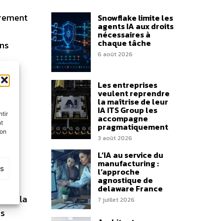
strement
Snowflake limite les
agents IA aux droits
nécessaires à
chaque tâche
ans
6 août 2026
Les entreprises
veulent reprendre
la maîtrise de leur
IA ITS Group les
 en
tir
accompagne
nt
pragmatiquement
son
3 août 2026
L’IA au service du
manufacturing :
es
l’approche
agnostique de
delaware France
ts à la
7 juillet 2026
rs