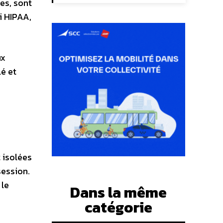
es, sont
i HIPAA,
ux
lé et
 isolées
session.
 le
Dans la même
catégorie