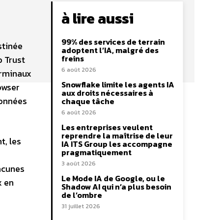
à lire aussi
99% des services de terrain
stinée
adoptent l’IA, malgré des
freins
o Trust
6 août 2026
erminaux
Snowflake limite les agents IA
owser
aux droits nécessaires à
données
chaque tâche
6 août 2026
Les entreprises veulent
reprendre la maîtrise de leur
t, les
IA ITS Group les accompagne
pragmatiquement
3 août 2026
lacunes
Le Mode IA de Google, ou le
x en
Shadow AI qui n’a plus besoin
de l’ombre
31 juillet 2026