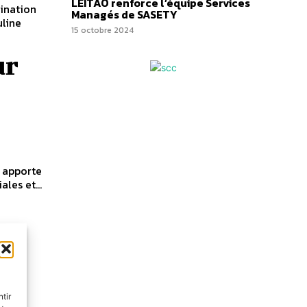
LEITAO renforce l’équipe Services
ination
Managés de SASETY
uline
15 octobre 2024
ur
 apporte
les et...
n
tir