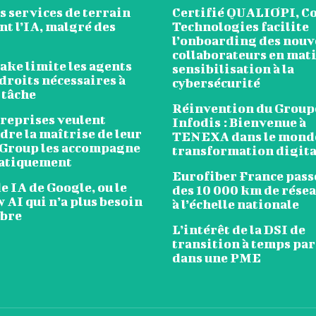
s services de terrain
Certifié QUALIOPI, C
t l’IA, malgré des
Technologies facilite
l’onboarding des nou
collaborateurs en mat
ake limite les agents
sensibilisation à la
droits nécessaires à
cybersécurité
 tâche
Réinvention du Group
treprises veulent
Infodis : Bienvenue à
re la maîtrise de leur
TENEXA dans le monde
 Group les accompagne
transformation digita
atiquement
Eurofiber France passe
 IA de Google, ou le
des 10 000 km de résea
 AI qui n’a plus besoin
à l’échelle nationale
mbre
L’intérêt de la DSI de
transition à temps pa
dans une PME