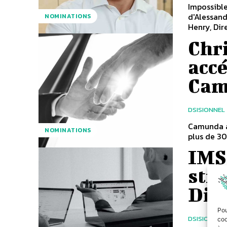
Impossible
d'Alessand
NOMINATIONS
Henry, Dire
Chr
accé
Cam
DSISIONNEL
Camunda a
NOMINATIONS
plus de 30
IMS
stra
Dir
Pou
DSISIONNEL
coo