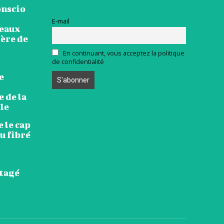
onscio
E-mail
veaux
ière de
En continuant, vous acceptez la politique
de confidentialité
e
 de la
le
 le cap
u fibré
rtagé