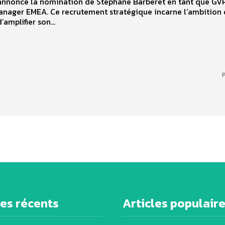
annonce la nomination de Stéphane Barberet en tant que GV
anager EMEA. Ce recrutement stratégique incarne l’ambition
amplifier son...
P
les récents
Articles populair