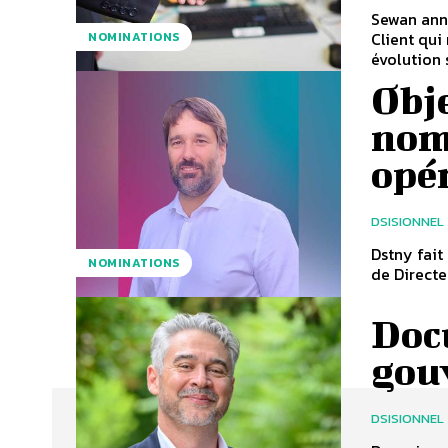
Sewan anno
Client qui
NOMINATIONS
évolution s
Obje
nom
opé
DSISIONNEL
Dstny fait
NOMINATIONS
de Directe
Doc
gou
DSISIONNEL