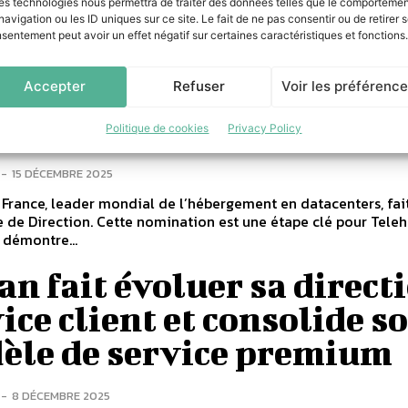
es technologies nous permettra de traiter des données telles que le comporteme
rks fait évoluer son équipe commerciale en nommant Matthi
navigation ou les ID uniques sur ce site. Le fait de ne pas consentir ou de retirer 
 au poste de Directeur commercial pour la région nord. Ce
sentement peut avoir un effet négatif sur certaines caractéristiques et fonctions.
nscrit dans...
zée Souchu nommée Secu
Accepter
Refuser
Voir les préférenc
cer chez Telehouse Fran
Politique de cookies
Privacy Policy
-
15 DÉCEMBRE 2025
France, leader mondial de l’hébergement en datacenters, fai
 de Direction. Cette nomination est une étape clé pour Tele
 démontre...
n fait évoluer sa direct
ice client et consolide s
èle de service premium
-
8 DÉCEMBRE 2025