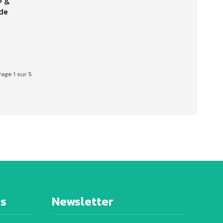
P &
 de
age 1 sur 5
es
Newsletter