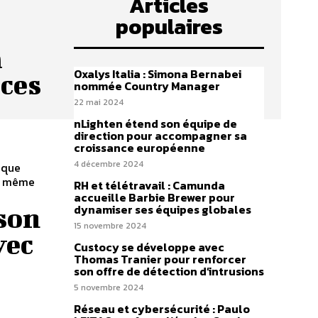
Articles
populaires
a
Oxalys Italia : Simona Bernabei
rces
nommée Country Manager
22 mai 2024
nLighten étend son équipe de
direction pour accompagner sa
croissance européenne
4 décembre 2024
ique
au même
RH et télétravail : Camunda
accueille Barbie Brewer pour
dynamiser ses équipes globales
son
15 novembre 2024
vec
Custocy se développe avec
Thomas Tranier pour renforcer
son offre de détection d’intrusions
5 novembre 2024
Réseau et cybersécurité : Paulo