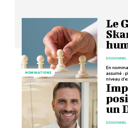
Le 
Skan
hum
DSISIONNEL
En nomman
assumé : p
NOMINATIONS
niveau d'e
Imp
pos
un 
DSISIONNEL