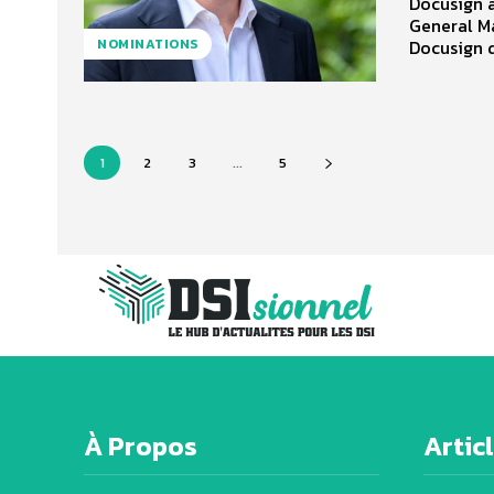
Docusign 
General M
Docusign d’
NOMINATIONS
1
2
3
...
5
À Propos
Artic