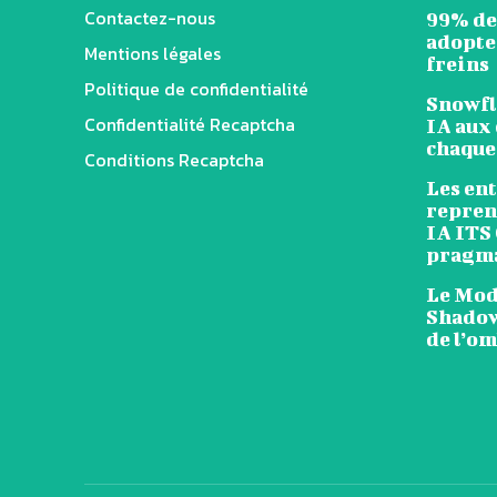
Contactez-nous
99% de
adopten
Mentions légales
freins
Politique de confidentialité
Snowfl
Confidentialité Recaptcha
IA aux 
chaque
Conditions Recaptcha
Les en
reprend
IA ITS
pragm
Le Mode
Shadow
de l’o