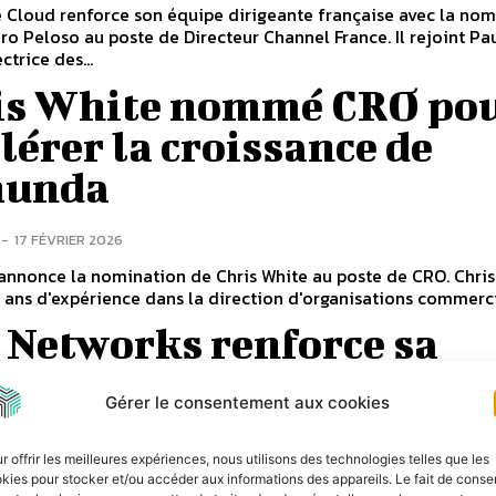
 Cloud renforce son équipe dirigeante française avec la nom
ro Peloso au poste de Directeur Channel France. Il rejoint Pa
ctrice des...
is White nommé CRO po
lérer la croissance de
unda
-
17 FÉVRIER 2026
nnonce la nomination de Chris White au poste de CRO. Chris
 ans d'expérience dans la direction d'organisations commercia
 Networks renforce sa
tégie région nord avec u
Gérer le consentement aux cookies
ecteur commercial
r offrir les meilleures expériences, nous utilisons des technologies telles que les
-
10 FÉVRIER 2026
kies pour stocker et/ou accéder aux informations des appareils. Le fait de consen