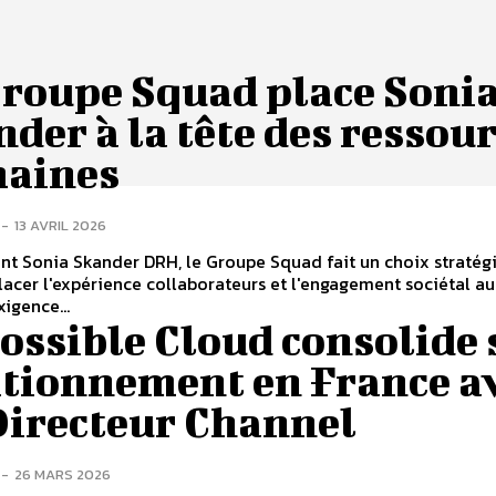
Groupe Squad place Soni
der à la tête des ressou
aines
-
13 AVRIL 2026
t Sonia Skander DRH, le Groupe Squad fait un choix stratég
lacer l'expérience collaborateurs et l'engagement sociétal 
xigence...
ossible Cloud consolide 
itionnement en France a
Directeur Channel
-
26 MARS 2026