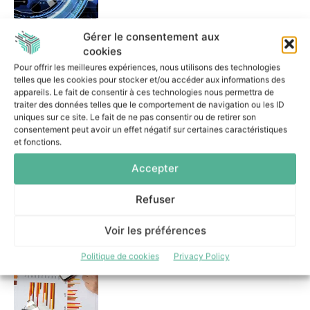
Gérer le consentement aux
cookies
Serious games et campagnes
Pour offrir les meilleures expériences, nous utilisons des technologies
ciblées : la stratégie cyber de
telles que les cookies pour stocker et/ou accéder aux informations des
la Ville de Lille
appareils. Le fait de consentir à ces technologies nous permettra de
16 juin 2026
traiter des données telles que le comportement de navigation ou les ID
uniques sur ce site. Le fait de ne pas consentir ou de retirer son
consentement peut avoir un effet négatif sur certaines caractéristiques
et fonctions.
Accepter
PKO Leasing réduit les tâches
Refuser
manuelles et renforce sa
gouvernance grâce à Camunda
Voir les préférences
11 juin 2026
Politique de cookies
Privacy Policy