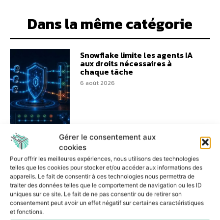
Dans la même catégorie
Snowflake limite les agents IA
aux droits nécessaires à
chaque tâche
6 août 2026
Gérer le consentement aux
cookies
Les entreprises veulent
Pour offrir les meilleures expériences, nous utilisons des technologies
reprendre la maîtrise de leur
telles que les cookies pour stocker et/ou accéder aux informations des
IA ITS Group les accompagne
pragmatiquement
appareils. Le fait de consentir à ces technologies nous permettra de
traiter des données telles que le comportement de navigation ou les ID
3 août 2026
uniques sur ce site. Le fait de ne pas consentir ou de retirer son
consentement peut avoir un effet négatif sur certaines caractéristiques
et fonctions.