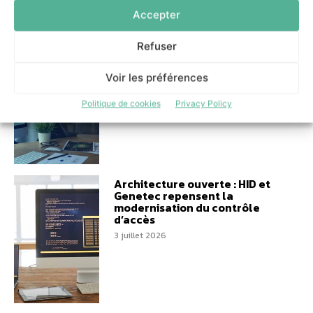
Accepter
L’IA au service du
Refuser
manufacturing : l’approche
agnostique de delaware
Voir les préférences
France
7 juillet 2026
Politique de cookies
Privacy Policy
Architecture ouverte : HID et
Genetec repensent la
modernisation du contrôle
d’accès
3 juillet 2026