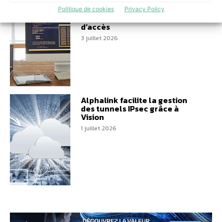
Architecture ouverte : HID et
Genetec repensent la
Politique de cookies
Privacy Policy
modernisation du contrôle
d’accès
3 juillet 2026
Alphalink facilite la gestion
des tunnels IPsec grâce à
Vision
1 juillet 2026