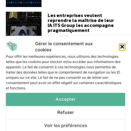
Les entreprises veulent
reprendre la maîtrise de leur
IA ITS Group les accompagne
pragmatiquement
3 août 2026
Gérer le consentement aux
cookies
Pour offrir les meilleures expériences, nous utilisons des technologies
telles que les cookies pour stocker et/ou accéder aux informations des
appareils. Le fait de consentir à ces technologies nous permettra de
traiter des données telles que le comportement de navigation ou les ID
L’IA au service du
manufacturing : l’approche
uniques sur ce site. Le fait de ne pas consentir ou de retirer son
agnostique de delaware
consentement peut avoir un effet négatif sur certaines caractéristiques
France
et fonctions.
7 juillet 2026
Accepter
Refuser
Voir les préférences